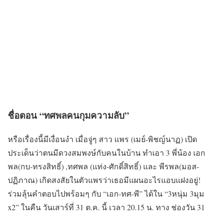
ชื่อตอน “ทศพลคนกุมความลับ”
หรือเรื่องนี้มีเงื่อนงำ เมื่อจู่ๆ สาว แพร (เมย์-พิชญ์นาฏ) เปิด
ประเด็นว่าตนมีดวงสมพงษ์กับคนในบ้าน ทำเอา 3 พี่น้อง เอก
พล(กบ-ทรงสิทธิ์) ,ทศพล (แท่ง-ศักดิ์สิทธิ์) และ พีรพล(มอส-
ปฏิภาณ) เกิดสงสัยในตัวแพรว่าเธอมีแผนอะไรแอบแฝงอยู่!
ร่วมลุ้นคำตอบไปพร้อมๆ กับ “เอก-ทศ-พี” ได้ใน “3หนุ่ม 3มุม
x2” ในคืน วันเสาร์ที่ 31 ต.ค. นี้ เวลา 20.15 น. ทาง ช่องวัน 31