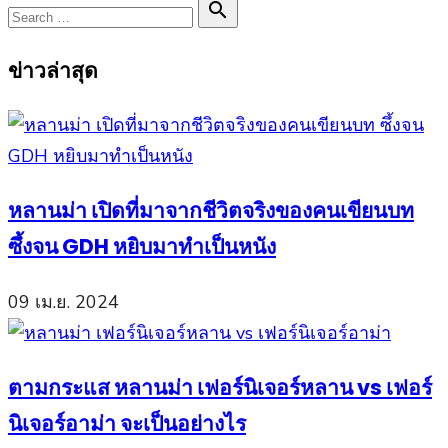
Search

Search
for:
ข่าวล่าสุด
หลานม่า เปิดที่มาจากชีวิตจริงของคนเขียนบท
ซึ้งจน GDH หยิบมาทำเป็นหนัง
09 เม.ย. 2024
ตามกระแส หลานม่า เฟอร์นิเจอร์หลาน vs เฟอร์
นิเจอร์อาม่า จะเป็นอย่างไร