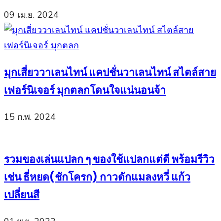
09 เม.ย. 2024
มุกเสี่ยววาเลนไทน์ แคปชั่นวาเลนไทน์ สไตล์สาย
เฟอร์นิเจอร์ มุกตลกโดนใจแน่นอนจ้า
15 ก.พ. 2024
รวมของเล่นแปลก ๆ ของใช้แปลกแต่ดี พร้อมรีวิว
เช่น ธี่หยด(ชักโครก) กาวดักแมลงหวี่ แก้ว
เปลี่ยนสี