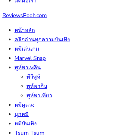
ติดต่อเรา
ReviewsPooh.com
หน้าหลัก
คลิกอ่านทุกความบันเทิง
หมีเล่นเกม
Marvel Snap
พูห์พาเพลิน
ทีวีพูห์
พูห์พากิน
พูห์พาเที่ยว
หมีดูดวง
มุกหมี
หมีบันเทิง
Tsum Tsum