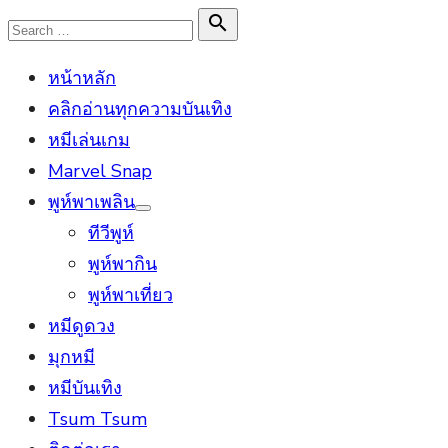
Skip
Search

Search
to
for:
หน้าหลัก
content
คลิกอ่านทุกความบันเทิง
หมีเล่นเกม
Marvel Snap
พูห์พาเพลิน
Show
ทีวีพูห์
sub
menu
พูห์พากิน
พูห์พาเที่ยว
หมีดูดวง
มุกหมี
หมีบันเทิง
Tsum Tsum