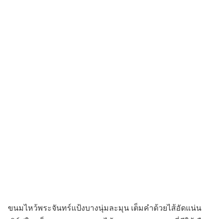
ขนมไหว้พระจันทร์แป้งบางนุ่มละมุน เต็มคำด้วยไส้อัดแน่น