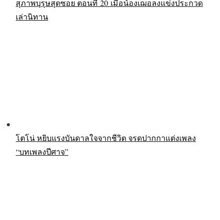
สุภาพบุรุษสุดซอย ตอนที่ 20 เมื่อน้องเฌอลงแข่งประกวด
เล่านิทาน
โตโน่ หยิบแรงบันดาลใจจากชีวิต จรดปากกาแต่งเพลง
“บทเพลงปีศาจ”