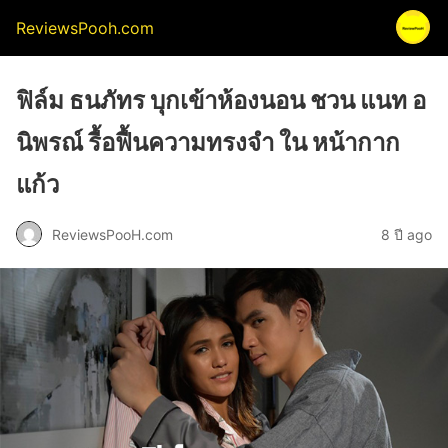
ReviewsPooh.com
ฟิล์ม ธนภัทร บุกเข้าห้องนอน ชวน แนท อ
นิพรณ์ รื้อฟื้นความทรงจำ ใน หน้ากาก
แก้ว
ReviewsPooH.com
8 ปี ago