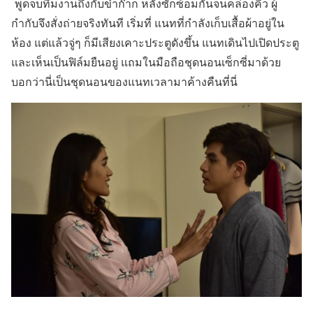
พูดจบทีมงานถึงกับขำก๊าก หลังซักซ้อมกันจนคล่องคิว ผู้
กำกับจึงสั่งถ่ายจริงทันที เริ่มที่ แนทที่กำลังเก็บเสื้อผ้าอยู่ใน
ห้อง แต่แล้วจู่ๆ ก็มีเสียงเคาะประตูดังขึ้น แนทเดินไปเปิดประตู
และเห็นเป็นฟิล์มยืนอยู่ แถมในมือถือชุดนอนเซ็กซี่มาด้วย
บอกว่านี่เป็นชุดนอนของแนทเวลามาค้างคืนที่นี่