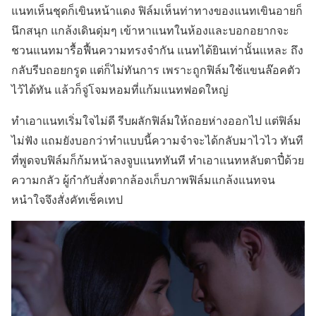
แนทเห็นชุดก็เขินหน้าแดง ฟิล์มเห็นท่าทางของแนทเขินอายก็
นึกสนุก แกล้งเดินดุ่มๆ เข้าหาแนทในห้องและบอกอยากจะ
ชวนแนทมารื้อฟื้นความทรงจำกัน แนทได้ยินเท่านั้นแหละ ถึง
กลับรีบถอยกรูด แต่ก็ไม่ทันการ เพราะถูกฟิล์มใช้แขนล๊อคตัว
ไว้ได้ทัน แล้วก็จู่โจมหอมที่แก้มแนทฟอดใหญ่
ทำเอาแนทเริ่มใจไม่ดี รีบผลักฟิล์มให้ถอยห่างออกไป แต่ฟิล์ม
ไม่ฟัง แถมยังบอกว่าทำแบบนี้ความจำจะได้กลับมาไวไว ทันที
ที่พูดจบฟิล์มก็ก้มหน้าลงจูบแนททันที ทำเอาแนทหลับตาปี๋ด้วย
ความกลัว ผู้กำกับสั่งตากล้องเก็บภาพฟิล์มแกล้งแนทจน
หนำใจจึงสั่งคัทเช็คเทป