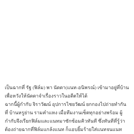
เป็นฉากที่ รัฐ (ฟิล์ม) พา นัดดา(แนท-อนิพรณ์) เข้ามาอยู่ที่บ้าน
เพื่อหวังให้นัดดาจำเรื่องราวในอดีตให้ได้
ฉากนี้ผู้กำกับ จิราวัฒน์ อุปการไชยวัฒน์ ยกกองไปถ่ายทำกัน
ที่ บ้านหรูย่าน รามคำแหง เมื่อทีมงานเซ็ตทุกอย่างพร้อม ผู้
กำกับจึงเรียกฟิล์มและแนทมาซักซ้อมคิวทันที ซึ่งทันทีที่รู้ว่า
ต้องถ่ายฉากที่ฟิล์มแกล้งแนท ก็แอบยิ้มร้ายใส่แนทจนแนท