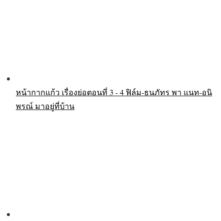
หน้ากากแก้ว เรื่องย่อตอนที่ 3 - 4 ฟิล์ม-ธนภัทร พา แนท-อนิ
พรณ์ มาอยู่ที่บ้าน