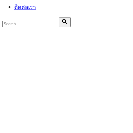
ติดต่อเรา
Search

Search
for:
ป้ายกำกับ:
กลศ อัทธเสรี
Posted
หมีบันเทิง
on
เป็นต่อ Uncensored สำมะเล เพลย์บอ