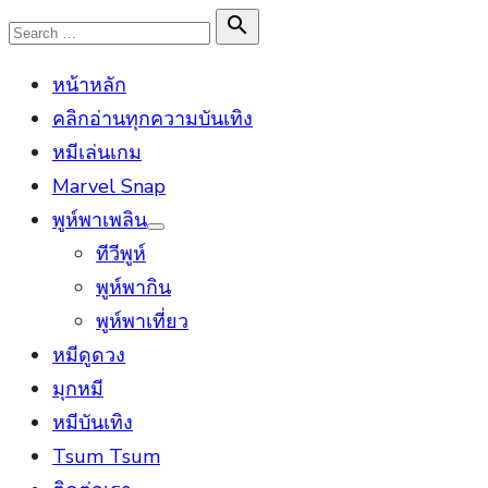
Skip
Search

Search
to
for:
หน้าหลัก
content
คลิกอ่านทุกความบันเทิง
หมีเล่นเกม
Marvel Snap
พูห์พาเพลิน
Show
ทีวีพูห์
sub
menu
พูห์พากิน
พูห์พาเที่ยว
หมีดูดวง
มุกหมี
หมีบันเทิง
Tsum Tsum