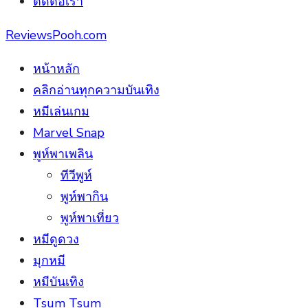
ติดต่อเรา
ReviewsPooh.com
หน้าหลัก
คลิกอ่านทุกความบันเทิง
หมีเล่นเกม
Marvel Snap
พูห์พาเพลิน
ทีวีพูห์
พูห์พากิน
พูห์พาเที่ยว
หมีดูดวง
มุกหมี
หมีบันเทิง
Tsum Tsum