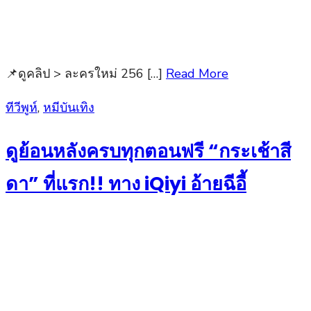
📌ดูคลิป > ละครใหม่ 256 […]
Read More
Posted
ทีวีพูห์
,
หมีบันเทิง
on
ดูย้อนหลังครบทุกตอนฟรี “กระเช้าสี
ดา” ที่แรก!! ทาง iQiyi อ้ายฉีอี้