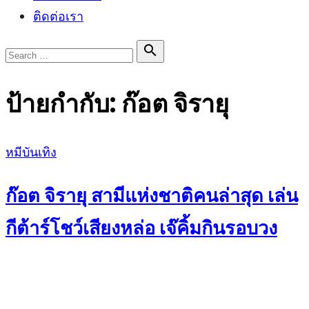
ติดต่อเรา
Search

Search
for:
ป้ายกำกับ:
ก๊อต จิรายุ
Posted
หมีบันเทิง
on
ก๊อต จิรายุ สามีแห่งชาติคนล่าสุด เล่น
กีต้าร์โชว์เสียงหล่อ เจ๊คิ้มกินรอบวง