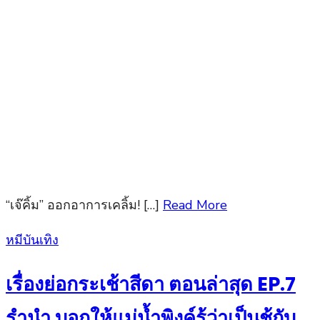
“เจ๊คิ้ม” ออกอาการเคลิ้ม! […]
Read More
Posted
หมีบันเทิง
on
เรื่องย่อกระเช้าสีดา ตอนล่าสุด EP.7
รำนำ บอกให้แม่น้ำพิงค์รู้ว่าเป็นชู้กับ