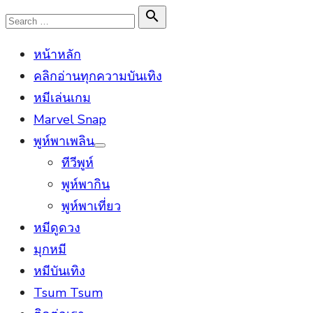
Skip
Search

Search
to
for:
หน้าหลัก
content
คลิกอ่านทุกความบันเทิง
หมีเล่นเกม
Marvel Snap
พูห์พาเพลิน
Show
ทีวีพูห์
sub
menu
พูห์พากิน
พูห์พาเที่ยว
หมีดูดวง
มุกหมี
หมีบันเทิง
Tsum Tsum