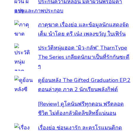
ประกันความหลอน มีคำผวนพร้อมคำ
แปลและภาพประกอบ
ภาตุฆาต เรื่องย่อ และข้อมูลนักแสดงจัด
เต็ม นำโดย ตรี เน๋ง เพลงขวัญ ใบเฟิร์น
ประวัติหนุ่มฮอต “มิว-กลัฟ” TharnType
The Series เกลียดนักมาเป็นที่รักกันซะดี
ๆ
ดูย้อนหลัง The Gifted Graduation EP.2
ตอนล่าสุด ภาค 2 นักเรียนพลังกิฟต์
[Review] ดูโคนันฟรีทุกตอน ฟรีตลอด
ชีวิต ไม่ต้องกลัวผิดลิขสิทธิ์แน่นอน
เรื่องย่อ ซ่อนเงารัก ละครโรแมนติกด