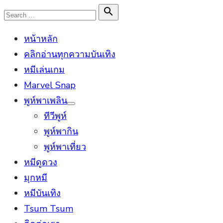
Skip
Search

Search
to
for:
หน้าหลัก
content
คลิกอ่านทุกความบันเทิง
หมีเล่นเกม
Marvel Snap
พูห์พาเพลิน
Show
ทีวีพูห์
sub
menu
พูห์พากิน
พูห์พาเที่ยว
หมีดูดวง
มุกหมี
หมีบันเทิง
Tsum Tsum