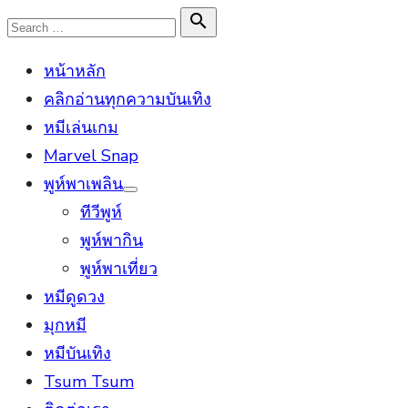
Skip
Search

Search
to
for:
หน้าหลัก
content
คลิกอ่านทุกความบันเทิง
หมีเล่นเกม
Marvel Snap
พูห์พาเพลิน
Show
ทีวีพูห์
sub
menu
พูห์พากิน
พูห์พาเที่ยว
หมีดูดวง
มุกหมี
หมีบันเทิง
Tsum Tsum