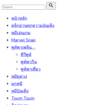
Skip
Search

Search
to
for:
หน้าหลัก
content
คลิกอ่านทุกความบันเทิง
หมีเล่นเกม
Marvel Snap
พูห์พาเพลิน
Show
ทีวีพูห์
sub
menu
พูห์พากิน
พูห์พาเที่ยว
หมีดูดวง
มุกหมี
หมีบันเทิง
Tsum Tsum