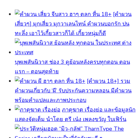
[คำผวน
เสี่ยวๆ] มุกเสี่ยว มุกวาเลนไทน์ คำผวนบอกรัก ปน
ทะลึ่ง เอาไว้เกี้ยวสาวก็ได้ เกี้ยวหนุ่มก็ดี
บุพเพสันนิวาส ช่อง 3 ดูย้อนหลังครบทุกตอน ตอน
แรก – ตอนสุดท้าย
[คําผวน 18+] รวม
คำผวนเกี่ยวกับ ‘ผี’ รับประกันความหลอน มีคำผวน
พร้อมคำแปลและภาพประกอบ
ภาตุฆาต เรื่องย่อ และข้อมูลนัก
แสดงจัดเต็ม นำโดย ตรี เน๋ง เพลงขวัญ ใบเฟิร์น