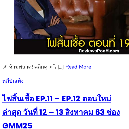
📌 ห้ามพลาด! คลิกดู > ไ […]
Read More
Posted
หมีบันเทิง
on
ไฟสิ้นเชื้อ EP.11 – EP.12 ตอนใหม่
ล่าสุด วันที่ 12 – 13 สิงหาคม 63 ช่อง
GMM25