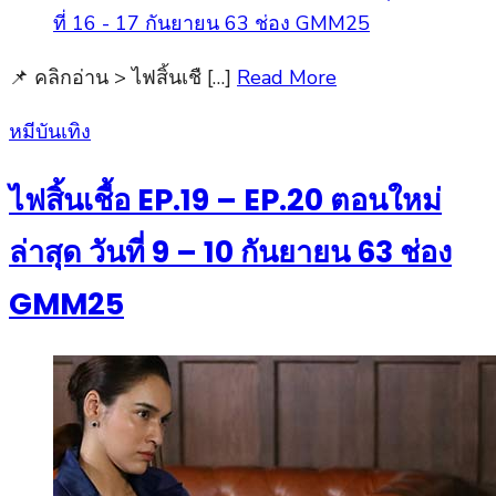
📌 คลิกอ่าน > ไฟสิ้นเชื […]
Read More
Posted
หมีบันเทิง
on
ไฟสิ้นเชื้อ EP.19 – EP.20 ตอนใหม่
ล่าสุด วันที่ 9 – 10 กันยายน 63 ช่อง
GMM25