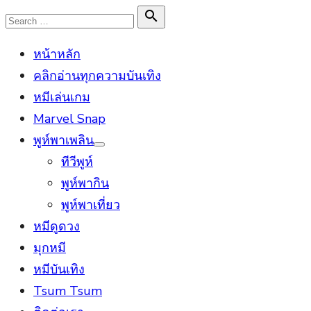
Skip
Search

Search
to
for:
หน้าหลัก
content
คลิกอ่านทุกความบันเทิง
หมีเล่นเกม
Marvel Snap
พูห์พาเพลิน
Show
ทีวีพูห์
sub
menu
พูห์พากิน
พูห์พาเที่ยว
หมีดูดวง
มุกหมี
หมีบันเทิง
Tsum Tsum