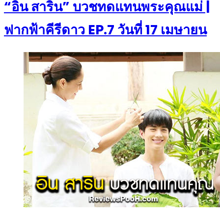
“อิน สาริน” บวชทดแทนพระคุณแม่ |
ฟากฟ้าคีรีดาว EP.7 วันที่ 17 เมษายน