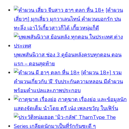
[คำผวน
เสี่ยวๆ] มุกเสี่ยว มุกวาเลนไทน์ คำผวนบอกรัก ปน
ทะลึ่ง เอาไว้เกี้ยวสาวก็ได้ เกี้ยวหนุ่มก็ดี
บุพเพสันนิวาส ช่อง 3 ดูย้อนหลังครบทุกตอน ตอน
แรก – ตอนสุดท้าย
[คําผวน 18+] รวม
คำผวนเกี่ยวกับ ‘ผี’ รับประกันความหลอน มีคำผวน
พร้อมคำแปลและภาพประกอบ
ภาตุฆาต เรื่องย่อ และข้อมูลนัก
แสดงจัดเต็ม นำโดย ตรี เน๋ง เพลงขวัญ ใบเฟิร์น