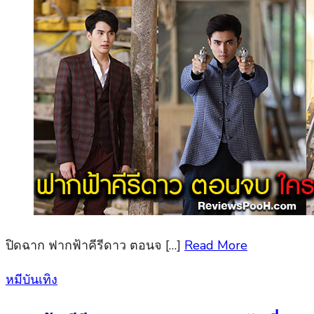
ปิดฉาก ฟากฟ้าคีรีดาว ตอนจ […]
Read More
Posted
หมีบันเทิง
on