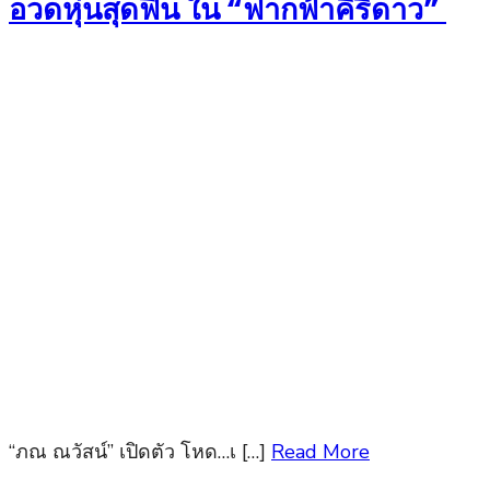
อวดหุ่นสุดฟิน ใน “ฟากฟ้าคีรีดาว”
“ภณ ณวัสน์” เปิดตัว โหด…เ […]
Read More