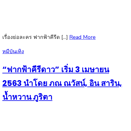
เรื่องย่อละคร ฟากฟ้าคีรีด […]
Read More
Posted
หมีบันเทิง
on
“ฟากฟ้าคีรีดาว” เริ่ม 3 เมษายน
2563 นำโดย ภณ ณวัสน์, อิน สาริน,
น้ำหวาน ภูริตา