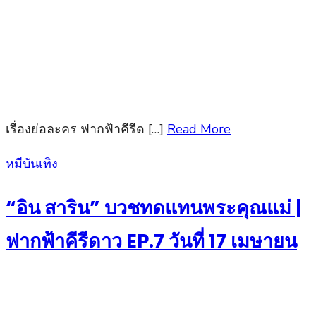
เรื่องย่อละคร ฟากฟ้าคีรีด […]
Read More
Posted
หมีบันเทิง
on
“อิน สาริน” บวชทดแทนพระคุณแม่ |
ฟากฟ้าคีรีดาว EP.7 วันที่ 17 เมษายน