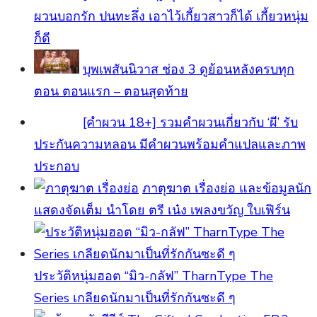
ผวนบอกรัก ปนทะลึ่ง เอาไว้เกี้ยวสาวก็ได้ เกี้ยวหนุ่ม
ก็ดี
บุพเพสันนิวาส ช่อง 3 ดูย้อนหลังครบทุก
ตอน ตอนแรก – ตอนสุดท้าย
[คําผวน 18+] รวมคำผวนเกี่ยวกับ ‘ผี’ รับ
ประกันความหลอน มีคำผวนพร้อมคำแปลและภาพ
ประกอบ
ภาตุฆาต เรื่องย่อ และข้อมูลนัก
แสดงจัดเต็ม นำโดย ตรี เน๋ง เพลงขวัญ ใบเฟิร์น
ประวัติหนุ่มฮอต “มิว-กลัฟ” TharnType The
Series เกลียดนักมาเป็นที่รักกันซะดี ๆ