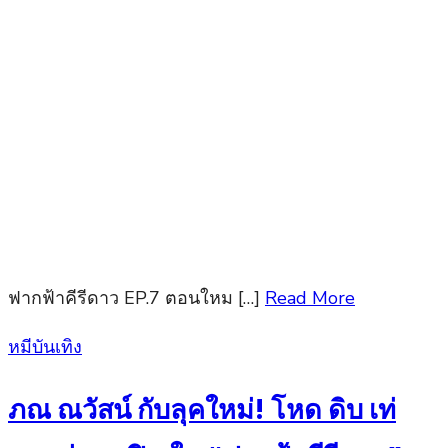
ฟากฟ้าคีรีดาว EP.7 ตอนใหม […]
Read More
Posted
หมีบันเทิง
on
ภณ ณวัสน์ กับลุคใหม่! โหด ดิบ เท่