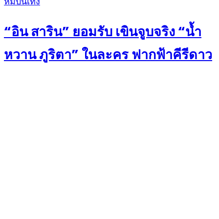
Posted
หมีบันเทิง
on
“อิน สาริน” ยอมรับ เขินจูบจริง “น้ำ
หวาน ภูริตา” ในละคร ฟากฟ้าคีรีดาว