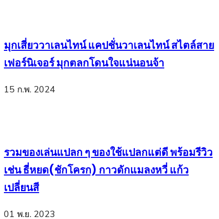
มุกเสี่ยววาเลนไทน์ แคปชั่นวาเลนไทน์ สไตล์สาย
เฟอร์นิเจอร์ มุกตลกโดนใจแน่นอนจ้า
15 ก.พ. 2024
รวมของเล่นแปลก ๆ ของใช้แปลกแต่ดี พร้อมรีวิว
เช่น ธี่หยด(ชักโครก) กาวดักแมลงหวี่ แก้ว
เปลี่ยนสี
01 พ.ย. 2023