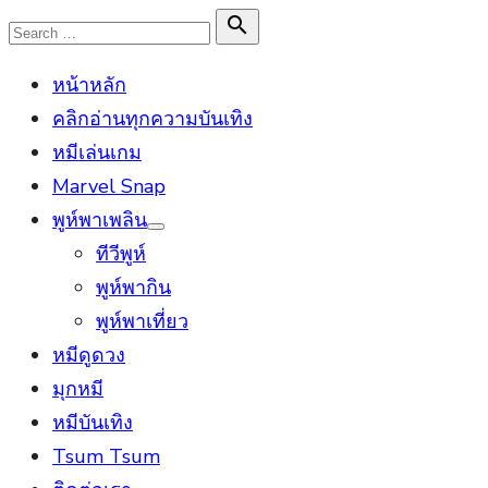
Skip
Search

Search
to
for:
หน้าหลัก
content
คลิกอ่านทุกความบันเทิง
หมีเล่นเกม
Marvel Snap
พูห์พาเพลิน
Show
ทีวีพูห์
sub
menu
พูห์พากิน
พูห์พาเที่ยว
หมีดูดวง
มุกหมี
หมีบันเทิง
Tsum Tsum