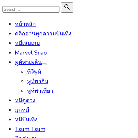
Skip
Search

Search
to
for:
หน้าหลัก
content
คลิกอ่านทุกความบันเทิง
หมีเล่นเกม
Marvel Snap
พูห์พาเพลิน
Show
ทีวีพูห์
sub
menu
พูห์พากิน
พูห์พาเที่ยว
หมีดูดวง
มุกหมี
หมีบันเทิง
Tsum Tsum