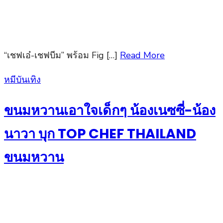
“เชฟเอ๋-เชฟบีม” พร้อม Fig […]
Read More
Posted
หมีบันเทิง
on
ขนมหวานเอาใจเด็กๆ น้องเนซซี่-น้อง
นาวา บุก TOP CHEF THAILAND
ขนมหวาน