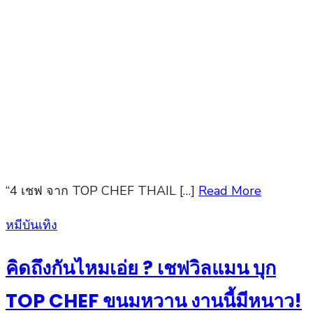
“4 เชฟ จาก TOP CHEF THAIL […]
Read More
Posted
หมีบันเทิง
on
คิดถึงกันไหมเอ่ย ? เชฟวิลแมน บุก
TOP CHEF ขนมหวาน งานนี้มีหนาว!