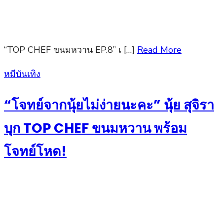
“TOP CHEF ขนมหวาน EP.8” เ […]
Read More
Posted
หมีบันเทิง
on
“โจทย์จากนุ้ยไม่ง่ายนะคะ” นุ้ย สุจิรา
บุก TOP CHEF ขนมหวาน พร้อม
โจทย์โหด!