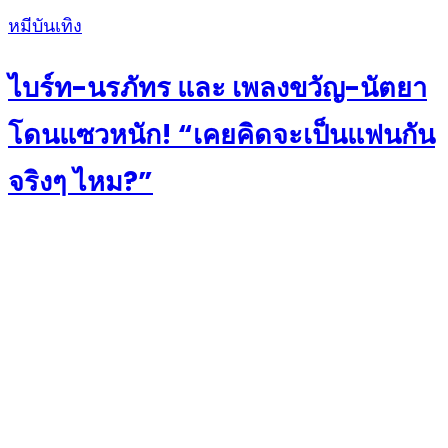
Posted
หมีบันเทิง
on
ไบร์ท-นรภัทร และ เพลงขวัญ-นัตยา
โดนแซวหนัก! “เคยคิดจะเป็นแฟนกัน
จริงๆ ไหม?”