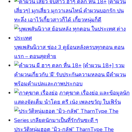
[คำผวน
เสี่ยวๆ] มุกเสี่ยว มุกวาเลนไทน์ คำผวนบอกรัก ปน
ทะลึ่ง เอาไว้เกี้ยวสาวก็ได้ เกี้ยวหนุ่มก็ดี
บุพเพสันนิวาส ช่อง 3 ดูย้อนหลังครบทุกตอน ตอน
แรก – ตอนสุดท้าย
[คําผวน 18+] รวม
คำผวนเกี่ยวกับ ‘ผี’ รับประกันความหลอน มีคำผวน
พร้อมคำแปลและภาพประกอบ
ภาตุฆาต เรื่องย่อ และข้อมูลนัก
แสดงจัดเต็ม นำโดย ตรี เน๋ง เพลงขวัญ ใบเฟิร์น
ประวัติหนุ่มฮอต “มิว-กลัฟ” TharnType The