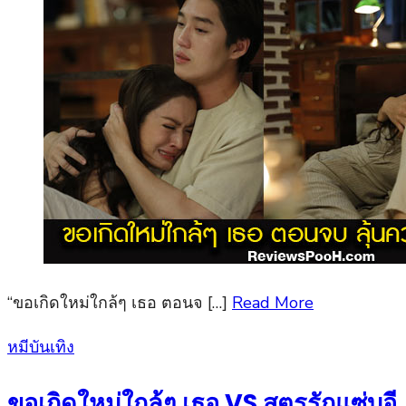
“ขอเกิดใหม่ใกล้ๆ เธอ ตอนจ […]
Read More
Posted
หมีบันเทิง
on
ขอเกิดใหม่ใกล้ๆ เธอ VS สูตรรักแซ่บอี