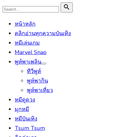
Skip
Search

Search
to
for:
หน้าหลัก
content
คลิกอ่านทุกความบันเทิง
หมีเล่นเกม
Marvel Snap
พูห์พาเพลิน
Show
ทีวีพูห์
sub
menu
พูห์พากิน
พูห์พาเที่ยว
หมีดูดวง
มุกหมี
หมีบันเทิง
Tsum Tsum