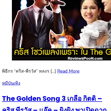
พิธีกร “คริส-พีรวัส” หลงร […]
Read More
Posted
หมีบันเทิง
on
The Golden Song 3 เกลือ กิตติ –
คริส พีรวัส – แอ๊ค – ผิงผิง พาเปิดฉาก