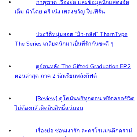
แสดงจัดเต็ม นำโดย ตรี เน๋ง เพลงขวัญ ใบเฟิร์น
ประวัติหนุ่มฮอต “มิว-กลัฟ” TharnType The
Series เกลียดนักมาเป็นที่รักกันซะดี ๆ
ดูย้อนหลัง The Gifted Graduation EP.2 ตอน
ล่าสุด ภาค 2 นักเรียนพลังกิฟต์
[Review] ดูโคนันฟรีทุกตอน ฟรีตลอดชีวิต ไม่ต้อง
กลัวผิดลิขสิทธิ์แน่นอน
เรื่องย่อ ซ่อนเงารัก ละครโรแมนติกดราม่า เรื่อง
ราวของผู้ชายที่ต้องสวมชีวิตเป็นผู้หญิง