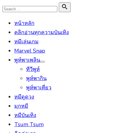
Skip
Search

Search
to
for:
หน้าหลัก
content
คลิกอ่านทุกความบันเทิง
หมีเล่นเกม
Marvel Snap
พูห์พาเพลิน
Show
ทีวีพูห์
sub
menu
พูห์พากิน
พูห์พาเที่ยว
หมีดูดวง
มุกหมี
หมีบันเทิง
Tsum Tsum