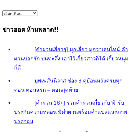
ข่าว
ทั้งหมด
ข่าวฮอต ห้ามพลาด!!
[คำผวนเสี่ยวๆ] มุกเสี่ยว มุกวาเลนไทน์ คำ
ผวนบอกรัก ปนทะลึ่ง เอาไว้เกี้ยวสาวก็ได้ เกี้ยวหนุ่ม
ก็ดี
บุพเพสันนิวาส ช่อง 3 ดูย้อนหลังครบทุก
ตอน ตอนแรก – ตอนสุดท้าย
[คําผวน 18+] รวม
คำผวนเกี่ยวกับ ‘ผี’ รับประกันความหลอน มีคำผวน
พร้อมคำแปลและภาพประกอบ
ภาตุฆาต เรื่องย่อ และข้อมูลนัก