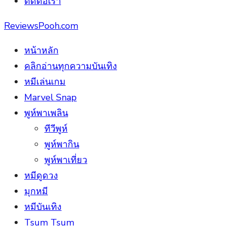
ติดต่อเรา
ReviewsPooh.com
หน้าหลัก
คลิกอ่านทุกความบันเทิง
หมีเล่นเกม
Marvel Snap
พูห์พาเพลิน
ทีวีพูห์
พูห์พากิน
พูห์พาเที่ยว
หมีดูดวง
มุกหมี
หมีบันเทิง
Tsum Tsum