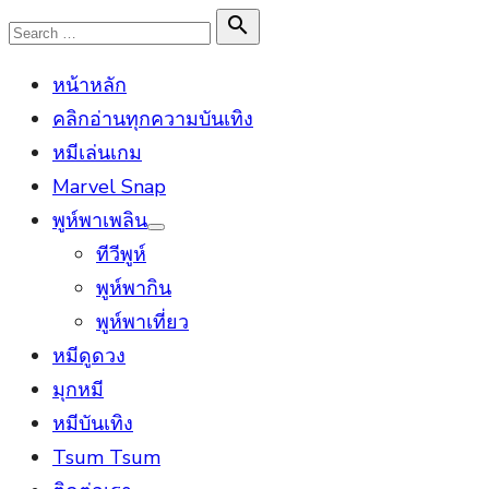
Skip
Search

Search
to
for:
หน้าหลัก
content
คลิกอ่านทุกความบันเทิง
หมีเล่นเกม
Marvel Snap
พูห์พาเพลิน
Show
ทีวีพูห์
sub
menu
พูห์พากิน
พูห์พาเที่ยว
หมีดูดวง
มุกหมี
หมีบันเทิง
Tsum Tsum