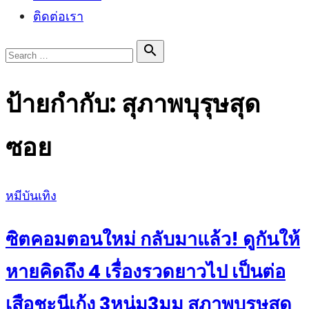
ติดต่อเรา
Search

Search
for:
ป้ายกำกับ:
สุภาพบุรุษสุด
ซอย
Posted
หมีบันเทิง
on
ซิตคอมตอนใหม่ กลับมาแล้ว! ดูกันให้
หายคิดถึง 4 เรื่องรวดยาวไป เป็นต่อ
เสือชะนีเก้ง 3หนุ่ม3มุม สุภาพบุรุษสุด