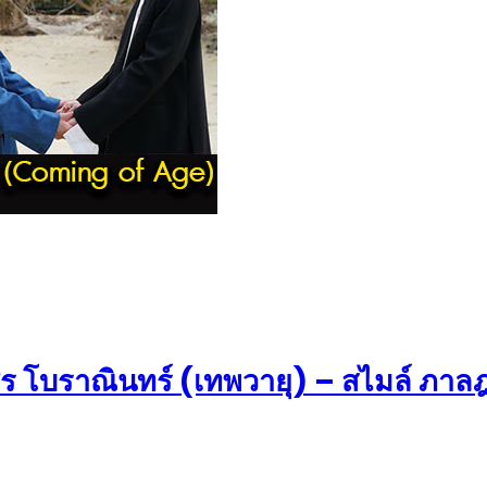
พชร โบราณินทร์ (เทพวายุ) – สไมล์ ภาล