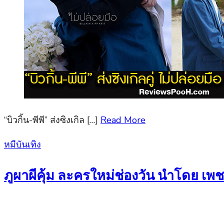
“บิวกิ้น-พีพี” ส่งซิงเกิล […]
Read More
Posted
หมีบันเทิง
on
ภูผาผีคุ้ม ละครใหม่ช่องวัน นำโดย เ