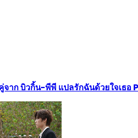
จาก บิวกิ้น-พีพี แปลรักฉันด้วยใจเธอ 