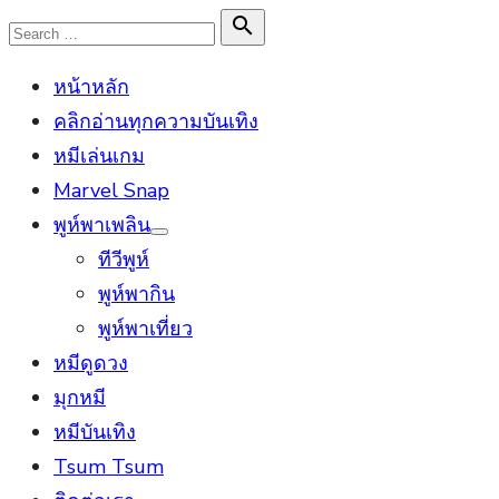
Skip
Search

Search
to
for:
หน้าหลัก
content
คลิกอ่านทุกความบันเทิง
หมีเล่นเกม
Marvel Snap
พูห์พาเพลิน
Show
ทีวีพูห์
sub
menu
พูห์พากิน
พูห์พาเที่ยว
หมีดูดวง
มุกหมี
หมีบันเทิง
Tsum Tsum