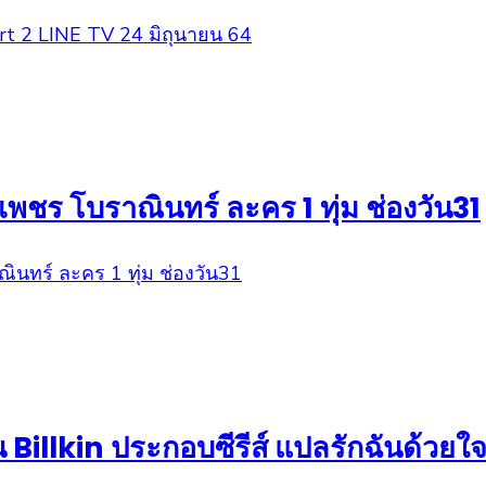
่เพชร โบราณินทร์ ละคร 1 ทุ่ม ช่องวัน31
น Billkin ประกอบซีรีส์ แปลรักฉันด้วยใ