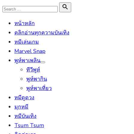
Skip
Search

Search
to
for:
หน้าหลัก
content
คลิกอ่านทุกความบันเทิง
หมีเล่นเกม
Marvel Snap
พูห์พาเพลิน
Show
ทีวีพูห์
sub
menu
พูห์พากิน
พูห์พาเที่ยว
หมีดูดวง
มุกหมี
หมีบันเทิง
Tsum Tsum