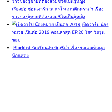
เรื่องย่อ ซ่อนเงารัก ละครโรแมนติกดราม่า เรื่อง
ราวของผู้ชายที่ต้องสวมชีวิตเป็นผู้หญิง
เปิดวาร์ป น้อง
หมวย เป็นต่อ 2019 ตอนล่าสุด EP.20 ใสๆ วัยรุ่น
ชอบ
Blacklist นักเรียนลับ บัญชีดำ เรื่องย่อและข้อมูล
นักแสดง