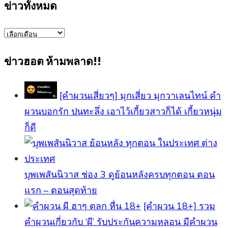
ข่าวทั้งหมด
ข่าว
ทั้งหมด
ข่าวฮอต ห้ามพลาด!!
[คำผวนเสี่ยวๆ] มุกเสี่ยว มุกวาเลนไทน์ คำ
ผวนบอกรัก ปนทะลึ่ง เอาไว้เกี้ยวสาวก็ได้ เกี้ยวหนุ่ม
ก็ดี
บุพเพสันนิวาส ช่อง 3 ดูย้อนหลังครบทุกตอน ตอน
แรก – ตอนสุดท้าย
[คําผวน 18+] รวม
คำผวนเกี่ยวกับ ‘ผี’ รับประกันความหลอน มีคำผวน