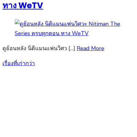
ทาง WeTV
ดูย้อนหลัง นิติแมนแฟนวิศว […]
Read More
เรื่องที่เก่ากว่า
แนะแนว
เรื่อง