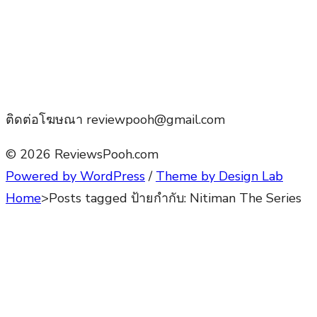
ติดต่อโฆษณา reviewpooh@gmail.com
© 2026 ReviewsPooh.com
Powered by WordPress
/
Theme by Design Lab
Home
>
Posts tagged
ป้ายกำกับ:
Nitiman The Series