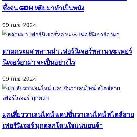
ซึ้งจน GDH หยิบมาทำเป็นหนัง
09 เม.ย. 2024
ตามกระแส หลานม่า เฟอร์นิเจอร์หลาน vs เฟอร์
นิเจอร์อาม่า จะเป็นอย่างไร
09 เม.ย. 2024
มุกเสี่ยววาเลนไทน์ แคปชั่นวาเลนไทน์ สไตล์สาย
เฟอร์นิเจอร์ มุกตลกโดนใจแน่นอนจ้า