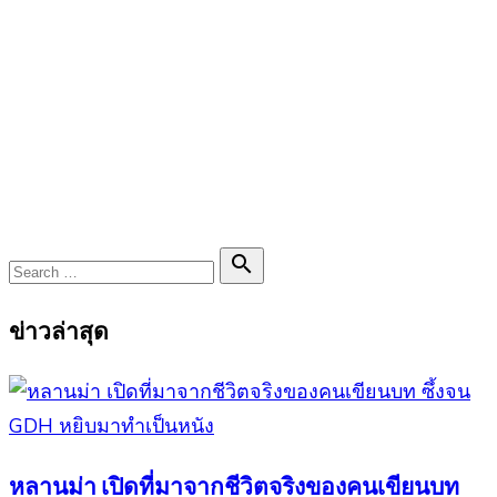
Search

Search
for:
ข่าวล่าสุด
หลานม่า เปิดที่มาจากชีวิตจริงของคนเขียนบท