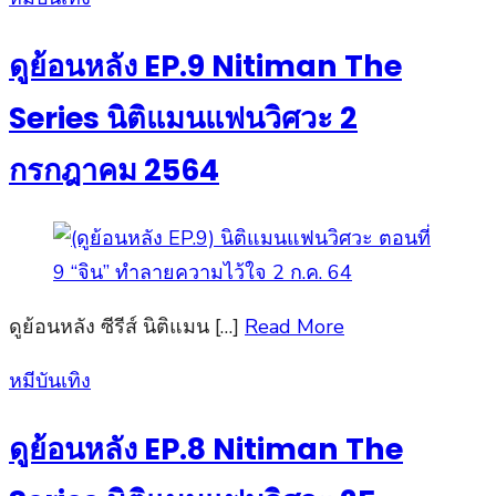
on
ดูย้อนหลัง EP.9 Nitiman The
Series นิติแมนแฟนวิศวะ 2
กรกฎาคม 2564
ดูย้อนหลัง ซีรีส์ นิติแมน […]
Read More
Posted
หมีบันเทิง
on
ดูย้อนหลัง EP.8 Nitiman The