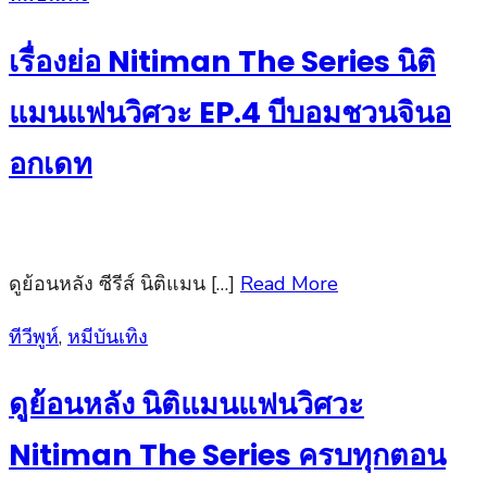
on
เรื่องย่อ Nitiman The Series นิติ
แมนแฟนวิศวะ EP.4 บีบอมชวนจินอ
อกเดท
ดูย้อนหลัง ซีรีส์ นิติแมน […]
Read More
Posted
ทีวีพูห์
,
หมีบันเทิง
on
ดูย้อนหลัง นิติแมนแฟนวิศวะ
Nitiman The Series ครบทุกตอน