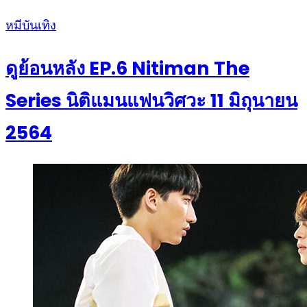
Posted
หมีบันเทิง
on
ดูย้อนหลัง EP.6 Nitiman The
Series นิติแมนแฟนวิศวะ 11 มิถุนายน
2564