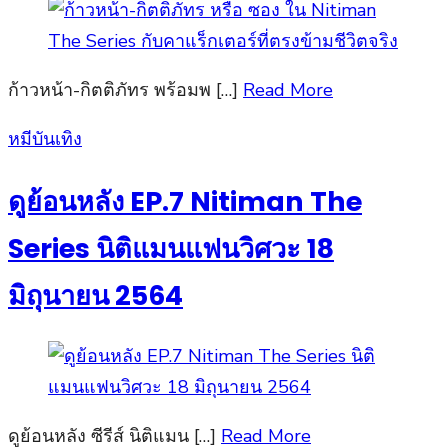
ก้าวหน้า-กิตติภัทร พร้อมพ […]
Read More
Posted
หมีบันเทิง
on
ดูย้อนหลัง EP.7 Nitiman The
Series นิติแมนแฟนวิศวะ 18
มิถุนายน 2564
ดูย้อนหลัง ซีรีส์ นิติแมน […]
Read More