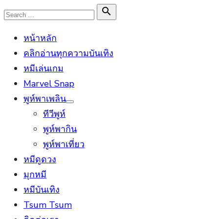
Skip
Search

Search
to
for:
หน้าหลัก
content
คลิกอ่านทุกความบันเทิง
หมีเล่นเกม
Marvel Snap
พูห์พาเพลิน
Show
ทีวีพูห์
sub
menu
พูห์พากิน
พูห์พาเที่ยว
หมีดูดวง
มุกหมี
หมีบันเทิง
Tsum Tsum