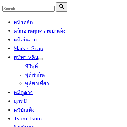
Skip
Search

Search
to
for:
หน้าหลัก
content
คลิกอ่านทุกความบันเทิง
หมีเล่นเกม
Marvel Snap
พูห์พาเพลิน
Show
ทีวีพูห์
sub
menu
พูห์พากิน
พูห์พาเที่ยว
หมีดูดวง
มุกหมี
หมีบันเทิง
Tsum Tsum