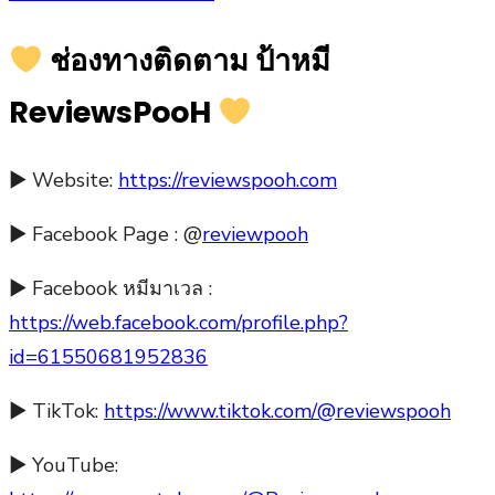
ช่องทางติดตาม ป้าหมี
ReviewsPooH
► Website:
https://reviewspooh.com
► Facebook Page : @
reviewpooh
► Facebook หมีมาเวล :
https://web.facebook.com/profile.php?
id=61550681952836
► TikTok:
https://www.tiktok.com/@reviewspooh
► YouTube: