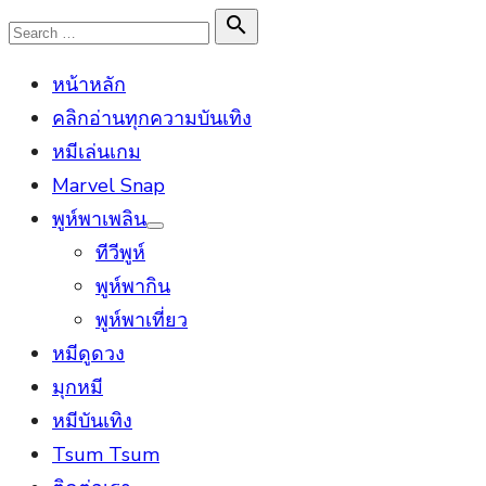
Skip
Search

Search
to
for:
หน้าหลัก
content
คลิกอ่านทุกความบันเทิง
หมีเล่นเกม
Marvel Snap
พูห์พาเพลิน
Show
ทีวีพูห์
sub
menu
พูห์พากิน
พูห์พาเที่ยว
หมีดูดวง
มุกหมี
หมีบันเทิง
Tsum Tsum