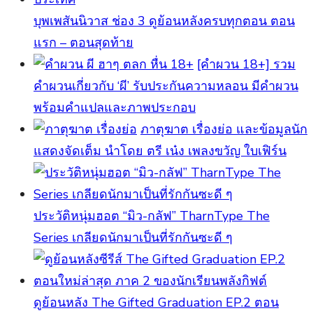
บุพเพสันนิวาส ช่อง 3 ดูย้อนหลังครบทุกตอน ตอน
แรก – ตอนสุดท้าย
[คําผวน 18+] รวม
คำผวนเกี่ยวกับ ‘ผี’ รับประกันความหลอน มีคำผวน
พร้อมคำแปลและภาพประกอบ
ภาตุฆาต เรื่องย่อ และข้อมูลนัก
แสดงจัดเต็ม นำโดย ตรี เน๋ง เพลงขวัญ ใบเฟิร์น
ประวัติหนุ่มฮอต “มิว-กลัฟ” TharnType The
Series เกลียดนักมาเป็นที่รักกันซะดี ๆ
ดูย้อนหลัง The Gifted Graduation EP.2 ตอน