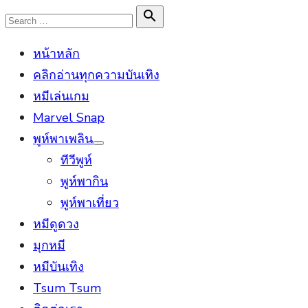
Skip
Search

Search
to
for:
หน้าหลัก
content
คลิกอ่านทุกความบันเทิง
หมีเล่นเกม
Marvel Snap
พูห์พาเพลิน
Show
ทีวีพูห์
sub
menu
พูห์พากิน
พูห์พาเที่ยว
หมีดูดวง
มุกหมี
หมีบันเทิง
Tsum Tsum