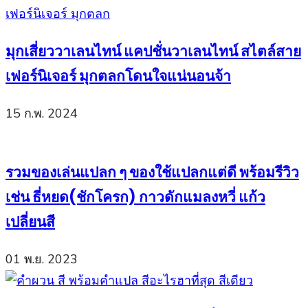
มุกเสี่ยววาเลนไทน์ แคปชั่นวาเลนไทน์ สไตล์สาย
เฟอร์นิเจอร์ มุกตลกโดนใจแน่นอนจ้า
15 ก.พ. 2024
รวมของเล่นแปลก ๆ ของใช้แปลกแต่ดี พร้อมรีวิว
เช่น ธี่หยด(ชักโครก) กาวดักแมลงหวี่ แก้ว
เปลี่ยนสี
01 พ.ย. 2023