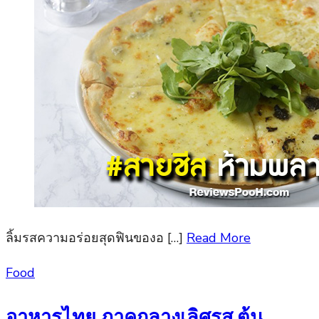
ลิ้มรสความอร่อยสุดฟินของอ […]
Read More
Posted
Food
on
อาหารไทย ภาคกลางเลิศรส ต้น