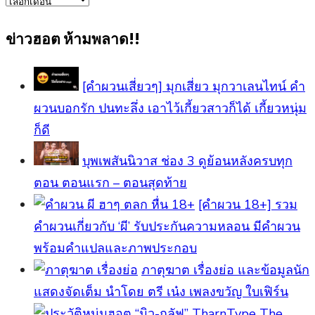
ข่าว
ทั้งหมด
ข่าวฮอต ห้ามพลาด!!
[คำผวนเสี่ยวๆ] มุกเสี่ยว มุกวาเลนไทน์ คำ
ผวนบอกรัก ปนทะลึ่ง เอาไว้เกี้ยวสาวก็ได้ เกี้ยวหนุ่ม
ก็ดี
บุพเพสันนิวาส ช่อง 3 ดูย้อนหลังครบทุก
ตอน ตอนแรก – ตอนสุดท้าย
[คําผวน 18+] รวม
คำผวนเกี่ยวกับ ‘ผี’ รับประกันความหลอน มีคำผวน
พร้อมคำแปลและภาพประกอบ
ภาตุฆาต เรื่องย่อ และข้อมูลนัก
แสดงจัดเต็ม นำโดย ตรี เน๋ง เพลงขวัญ ใบเฟิร์น