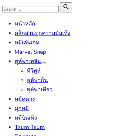
Skip
Search

Search
to
for:
หน้าหลัก
content
คลิกอ่านทุกความบันเทิง
หมีเล่นเกม
Marvel Snap
พูห์พาเพลิน
Show
ทีวีพูห์
sub
menu
พูห์พากิน
พูห์พาเที่ยว
หมีดูดวง
มุกหมี
หมีบันเทิง
Tsum Tsum