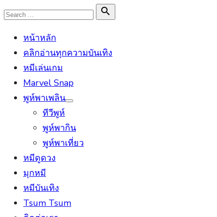
Skip
Search

Search
to
for:
หน้าหลัก
content
คลิกอ่านทุกความบันเทิง
หมีเล่นเกม
Marvel Snap
พูห์พาเพลิน
Show
ทีวีพูห์
sub
menu
พูห์พากิน
พูห์พาเที่ยว
หมีดูดวง
มุกหมี
หมีบันเทิง
Tsum Tsum