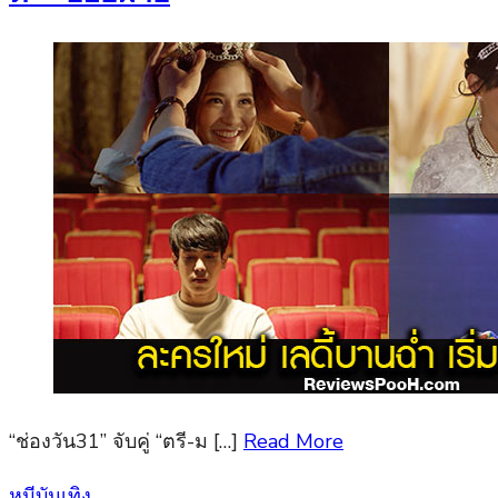
“ช่องวัน31” จับคู่ “ตรี-ม […]
Read More
Posted
หมีบันเทิง