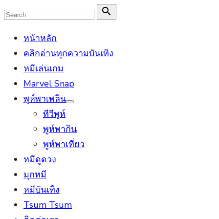
Skip
Search

Search
to
for:
หน้าหลัก
content
คลิกอ่านทุกความบันเทิง
หมีเล่นเกม
Marvel Snap
พูห์พาเพลิน
Show
ทีวีพูห์
sub
menu
พูห์พากิน
พูห์พาเที่ยว
หมีดูดวง
มุกหมี
หมีบันเทิง
Tsum Tsum