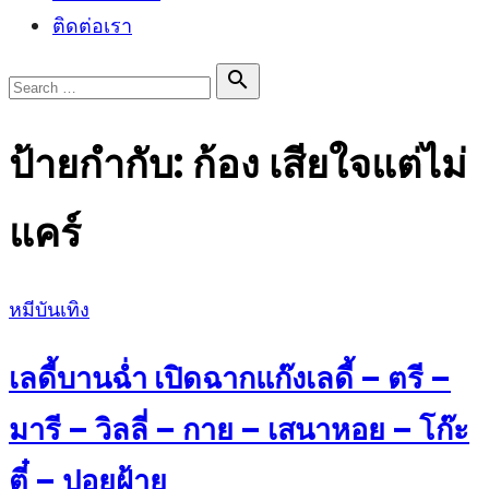
ติดต่อเรา
Search

Search
for:
ป้ายกำกับ:
ก้อง เสียใจแต่ไม่
แคร์
Posted
หมีบันเทิง
on
เลดี้บานฉ่ำ เปิดฉากแก๊งเลดี้ – ตรี –
มารี – วิลลี่ – กาย – เสนาหอย – โก๊ะ
ตี๋ – ปอยฝ้าย