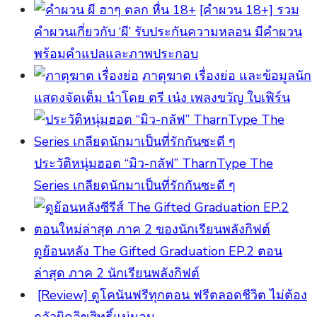
[คําผวน 18+] รวม
คำผวนเกี่ยวกับ ‘ผี’ รับประกันความหลอน มีคำผวน
พร้อมคำแปลและภาพประกอบ
ภาตุฆาต เรื่องย่อ และข้อมูลนัก
แสดงจัดเต็ม นำโดย ตรี เน๋ง เพลงขวัญ ใบเฟิร์น
ประวัติหนุ่มฮอต “มิว-กลัฟ” TharnType The
Series เกลียดนักมาเป็นที่รักกันซะดี ๆ
ดูย้อนหลัง The Gifted Graduation EP.2 ตอน
ล่าสุด ภาค 2 นักเรียนพลังกิฟต์
[Review] ดูโคนันฟรีทุกตอน ฟรีตลอดชีวิต ไม่ต้อง
กลัวผิดลิขสิทธิ์แน่นอน