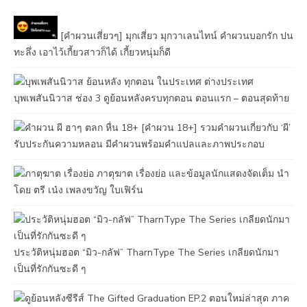
[คำผวนเสี่ยวๆ] มุกเสี่ยว มุกวาเลนไทน์ คำผวนบอกรัก ปน
ทะลึ่ง เอาไว้เกี้ยวสาวก็ได้ เกี้ยวหนุ่มก็ดี
บุพเพสันนิวาส ช่อง 3 ดูย้อนหลังครบทุกตอน ตอนแรก – ตอนสุดท้าย
[คําผวน 18+] รวมคำผวนเกี่ยวกับ ‘ผี’
รับประกันความหลอน มีคำผวนพร้อมคำแปลและภาพประกอบ
ภาตุฆาต เรื่องย่อ และข้อมูลนักแสดงจัดเต็ม นำ
โดย ตรี เน๋ง เพลงขวัญ ใบเฟิร์น
ประวัติหนุ่มฮอต “มิว-กลัฟ” TharnType The Series เกลียดนักมา
เป็นที่รักกันซะดี ๆ