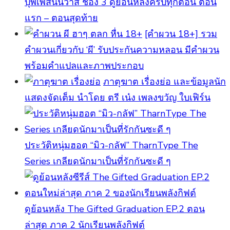
บุพเพสันนิวาส ช่อง 3 ดูย้อนหลังครบทุกตอน ตอน
แรก – ตอนสุดท้าย
[คําผวน 18+] รวม
คำผวนเกี่ยวกับ ‘ผี’ รับประกันความหลอน มีคำผวน
พร้อมคำแปลและภาพประกอบ
ภาตุฆาต เรื่องย่อ และข้อมูลนัก
แสดงจัดเต็ม นำโดย ตรี เน๋ง เพลงขวัญ ใบเฟิร์น
ประวัติหนุ่มฮอต “มิว-กลัฟ” TharnType The
Series เกลียดนักมาเป็นที่รักกันซะดี ๆ
ดูย้อนหลัง The Gifted Graduation EP.2 ตอน
ล่าสุด ภาค 2 นักเรียนพลังกิฟต์