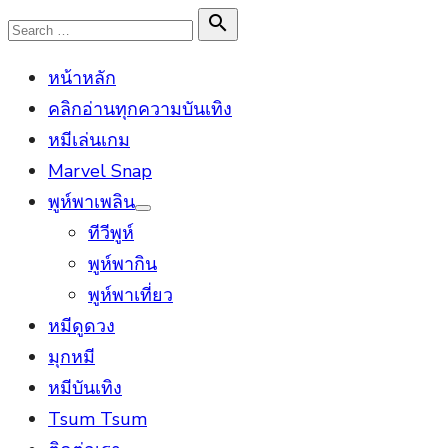
Skip
Search

Search
to
for:
หน้าหลัก
content
คลิกอ่านทุกความบันเทิง
หมีเล่นเกม
Marvel Snap
พูห์พาเพลิน
Show
ทีวีพูห์
sub
menu
พูห์พากิน
พูห์พาเที่ยว
หมีดูดวง
มุกหมี
หมีบันเทิง
Tsum Tsum