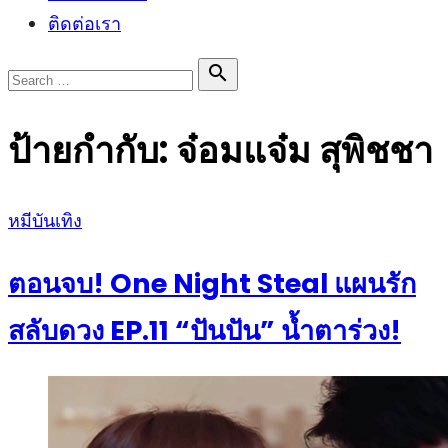
ติดต่อเรา
Search

Search
for:
ป้ายกำกับ:
จ๋อมแจ๋ม สุพิชชา
Posted
หมีบันเทิง
on
ตอนจบ! One Night Steal แผนรัก
สลับดวง EP.11 “ปันปัน” น้ำตาร่วง!