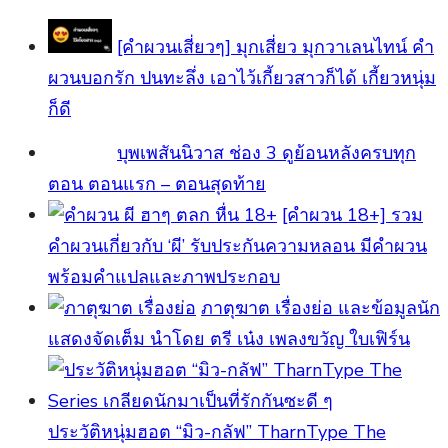
[คำผวนเสี่ยวๆ] มุกเสี่ยว มุกวาเลนไทน์ คำ
ผวนบอกรัก ปนทะลึ่ง เอาไว้เกี้ยวสาวก็ได้ เกี้ยวหนุ่ม
ก็ดี
บุพเพสันนิวาส ช่อง 3 ดูย้อนหลังครบทุก
ตอน ตอนแรก – ตอนสุดท้าย
[คําผวน 18+] รวม
คำผวนเกี่ยวกับ ‘ผี’ รับประกันความหลอน มีคำผวน
พร้อมคำแปลและภาพประกอบ
ภาตุฆาต เรื่องย่อ และข้อมูลนัก
แสดงจัดเต็ม นำโดย ตรี เน๋ง เพลงขวัญ ใบเฟิร์น
ประวัติหนุ่มฮอต “มิว-กลัฟ” TharnType The