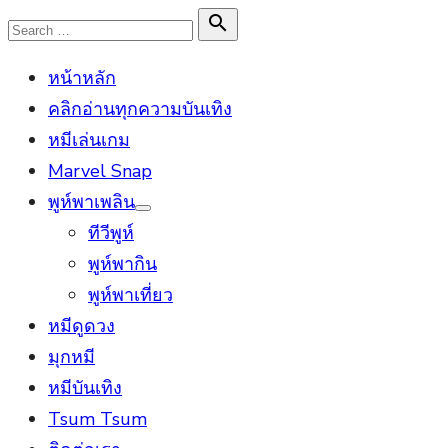
Skip
Search

Search
to
for:
หน้าหลัก
content
คลิกอ่านทุกความบันเทิง
หมีเล่นเกม
Marvel Snap
พูห์พาเพลิน
Show
ทีวีพูห์
sub
menu
พูห์พากิน
พูห์พาเที่ยว
หมีดูดวง
มุกหมี
หมีบันเทิง
Tsum Tsum