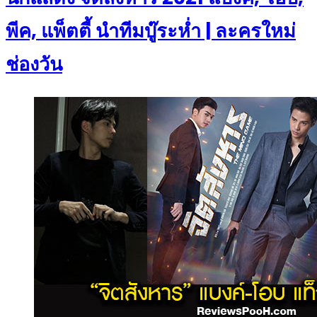
พีค, แพ็ตตี้ นำทีมบู๊ระห่ำ | ละครใหม่
ช่องวัน