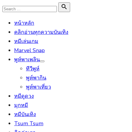
Skip
Search

Search
to
for:
หน้าหลัก
content
คลิกอ่านทุกความบันเทิง
หมีเล่นเกม
Marvel Snap
พูห์พาเพลิน
Show
ทีวีพูห์
sub
menu
พูห์พากิน
พูห์พาเที่ยว
หมีดูดวง
มุกหมี
หมีบันเทิง
Tsum Tsum