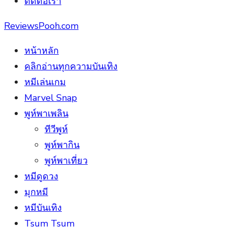
ติดต่อเรา
ReviewsPooh.com
หน้าหลัก
คลิกอ่านทุกความบันเทิง
หมีเล่นเกม
Marvel Snap
พูห์พาเพลิน
ทีวีพูห์
พูห์พากิน
พูห์พาเที่ยว
หมีดูดวง
มุกหมี
หมีบันเทิง
Tsum Tsum