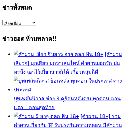
ข่าวทั้งหมด
ข่าว
ทั้งหมด
ข่าวฮอต ห้ามพลาด!!
[คำผวน
เสี่ยวๆ] มุกเสี่ยว มุกวาเลนไทน์ คำผวนบอกรัก ปน
ทะลึ่ง เอาไว้เกี้ยวสาวก็ได้ เกี้ยวหนุ่มก็ดี
บุพเพสันนิวาส ช่อง 3 ดูย้อนหลังครบทุกตอน ตอน
แรก – ตอนสุดท้าย
[คําผวน 18+] รวม
คำผวนเกี่ยวกับ ‘ผี’ รับประกันความหลอน มีคำผวน