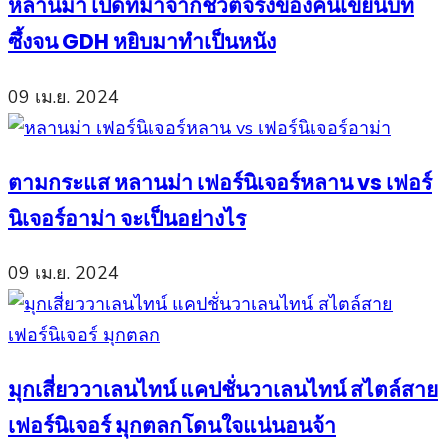
หลานม่า เปิดที่มาจากชีวิตจริงของคนเขียนบท
ซึ้งจน GDH หยิบมาทำเป็นหนัง
09 เม.ย. 2024
ตามกระแส หลานม่า เฟอร์นิเจอร์หลาน vs เฟอร์
นิเจอร์อาม่า จะเป็นอย่างไร
09 เม.ย. 2024
มุกเสี่ยววาเลนไทน์ แคปชั่นวาเลนไทน์ สไตล์สาย
เฟอร์นิเจอร์ มุกตลกโดนใจแน่นอนจ้า