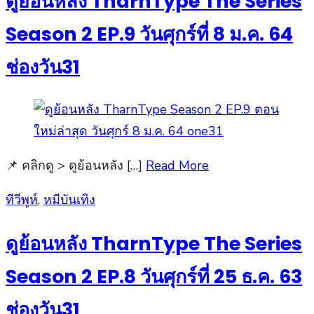
ดูย้อนหลัง TharnType The Series
Season 2 EP.9 วันศุกร์ที่ 8 ม.ค. 64
ช่องวัน31
📌 คลิกดู > ดูย้อนหลัง […]
Read More
Posted
ทีวีพูห์
,
หมีบันเทิง
on
ดูย้อนหลัง TharnType The Series
Season 2 EP.8 วันศุกร์ที่ 25 ธ.ค. 63
ช่องวัน31