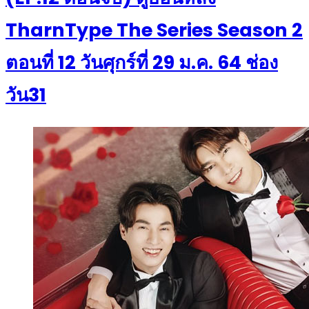
TharnType The Series Season 2
ตอนที่ 12 วันศุกร์ที่ 29 ม.ค. 64 ช่อง
วัน31