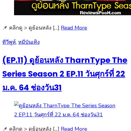
📌 คลิกดู > ดูย้อนหลัง […]
Read More
Posted
ทีวีพูห์
,
หมีบันเทิง
on
(EP.11) ดูย้อนหลัง TharnType The
Series Season 2 EP.11 วันศุกร์ที่ 22
ม.ค. 64 ช่องวัน31
📌 คลิกดู > ดูย้อนหลัง […]
Read More