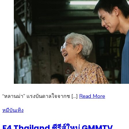
“หลานม่า” แรงบันดาลใจจากช […]
Read More
Posted
หมีบันเทิง
on
F4 Thailand ซีรีส์ใหม่ GMMTV