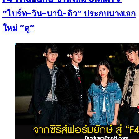
“ไบร์ท-วิน-นานิ-ดิว” ประกบนางเอก
ใหม่ “ตู”