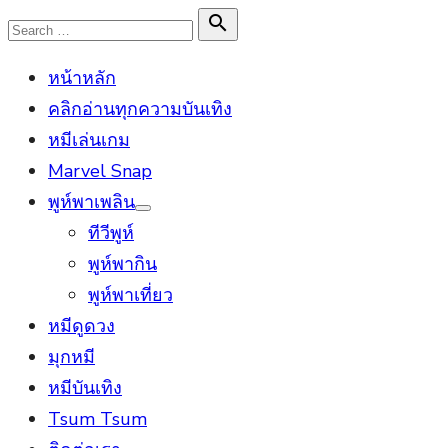
Skip
Search

Search
to
for:
หน้าหลัก
content
คลิกอ่านทุกความบันเทิง
หมีเล่นเกม
Marvel Snap
พูห์พาเพลิน
Show
ทีวีพูห์
sub
menu
พูห์พากิน
พูห์พาเที่ยว
หมีดูดวง
มุกหมี
หมีบันเทิง
Tsum Tsum