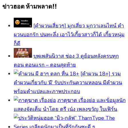
ข่าวฮอต ห้ามพลาด!!
[คำผวนเสี่ยวๆ] มุกเสี่ยว มุกวาเลนไทน์ คำ
ผวนบอกรัก ปนทะลึ่ง เอาไว้เกี้ยวสาวก็ได้ เกี้ยวหนุ่ม
ก็ดี
บุพเพสันนิวาส ช่อง 3 ดูย้อนหลังครบทุก
ตอน ตอนแรก – ตอนสุดท้าย
[คําผวน 18+] รวม
คำผวนเกี่ยวกับ ‘ผี’ รับประกันความหลอน มีคำผวน
พร้อมคำแปลและภาพประกอบ
ภาตุฆาต เรื่องย่อ และข้อมูลนัก
แสดงจัดเต็ม นำโดย ตรี เน๋ง เพลงขวัญ ใบเฟิร์น