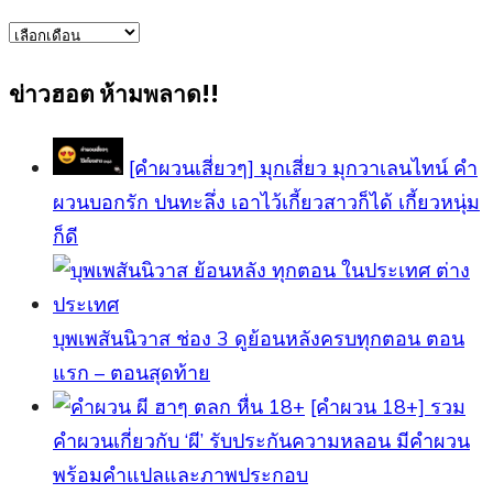
ข่าว
ทั้งหมด
ข่าวฮอต ห้ามพลาด!!
[คำผวนเสี่ยวๆ] มุกเสี่ยว มุกวาเลนไทน์ คำ
ผวนบอกรัก ปนทะลึ่ง เอาไว้เกี้ยวสาวก็ได้ เกี้ยวหนุ่ม
ก็ดี
บุพเพสันนิวาส ช่อง 3 ดูย้อนหลังครบทุกตอน ตอน
แรก – ตอนสุดท้าย
[คําผวน 18+] รวม
คำผวนเกี่ยวกับ ‘ผี’ รับประกันความหลอน มีคำผวน
พร้อมคำแปลและภาพประกอบ