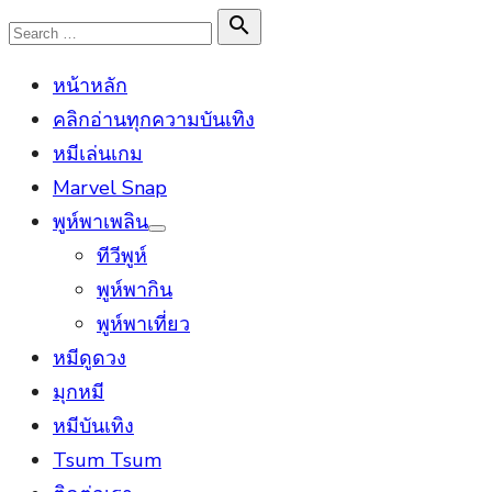
Skip
Search

Search
to
for:
หน้าหลัก
content
คลิกอ่านทุกความบันเทิง
หมีเล่นเกม
Marvel Snap
พูห์พาเพลิน
Show
ทีวีพูห์
sub
menu
พูห์พากิน
พูห์พาเที่ยว
หมีดูดวง
มุกหมี
หมีบันเทิง
Tsum Tsum