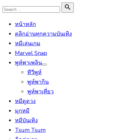
Skip
Search

Search
to
for:
หน้าหลัก
content
คลิกอ่านทุกความบันเทิง
หมีเล่นเกม
Marvel Snap
พูห์พาเพลิน
Show
ทีวีพูห์
sub
menu
พูห์พากิน
พูห์พาเที่ยว
หมีดูดวง
มุกหมี
หมีบันเทิง
Tsum Tsum