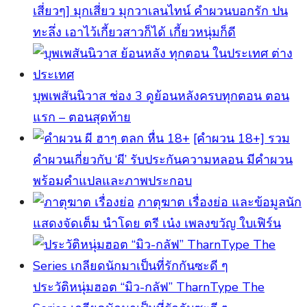
เสี่ยวๆ] มุกเสี่ยว มุกวาเลนไทน์ คำผวนบอกรัก ปน
ทะลึ่ง เอาไว้เกี้ยวสาวก็ได้ เกี้ยวหนุ่มก็ดี
บุพเพสันนิวาส ช่อง 3 ดูย้อนหลังครบทุกตอน ตอน
แรก – ตอนสุดท้าย
[คําผวน 18+] รวม
คำผวนเกี่ยวกับ ‘ผี’ รับประกันความหลอน มีคำผวน
พร้อมคำแปลและภาพประกอบ
ภาตุฆาต เรื่องย่อ และข้อมูลนัก
แสดงจัดเต็ม นำโดย ตรี เน๋ง เพลงขวัญ ใบเฟิร์น
ประวัติหนุ่มฮอต “มิว-กลัฟ” TharnType The