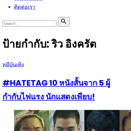
ติดต่อเรา
Search

Search
for:
ป้ายกำกับ:
ริว อิงครัต
Posted
หมีบันเทิง
on
#HATETAG 10 หนังสั้นจาก 5 ผู้
กำกับไฟแรง นักแสดงเพียบ!