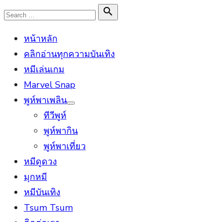
Skip
Search

Search
to
for:
หน้าหลัก
content
คลิกอ่านทุกความบันเทิง
หมีเล่นเกม
Marvel Snap
พูห์พาเพลิน
Show
ทีวีพูห์
sub
menu
พูห์พากิน
พูห์พาเที่ยว
หมีดูดวง
มุกหมี
หมีบันเทิง
Tsum Tsum