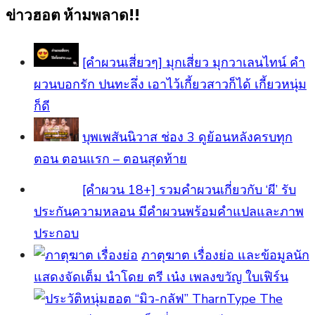
ข่าวฮอต ห้ามพลาด!!
[คำผวนเสี่ยวๆ] มุกเสี่ยว มุกวาเลนไทน์ คำ
ผวนบอกรัก ปนทะลึ่ง เอาไว้เกี้ยวสาวก็ได้ เกี้ยวหนุ่ม
ก็ดี
บุพเพสันนิวาส ช่อง 3 ดูย้อนหลังครบทุก
ตอน ตอนแรก – ตอนสุดท้าย
[คําผวน 18+] รวมคำผวนเกี่ยวกับ ‘ผี’ รับ
ประกันความหลอน มีคำผวนพร้อมคำแปลและภาพ
ประกอบ
ภาตุฆาต เรื่องย่อ และข้อมูลนัก
แสดงจัดเต็ม นำโดย ตรี เน๋ง เพลงขวัญ ใบเฟิร์น