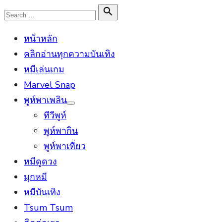
Skip
Search

Search
to
for:
หน้าหลัก
content
คลิกอ่านทุกความบันเทิง
หมีเล่นเกม
Marvel Snap
พูห์พาเพลิน
Show
ทีวีพูห์
sub
menu
พูห์พากิน
พูห์พาเที่ยว
หมีดูดวง
มุกหมี
หมีบันเทิง
Tsum Tsum