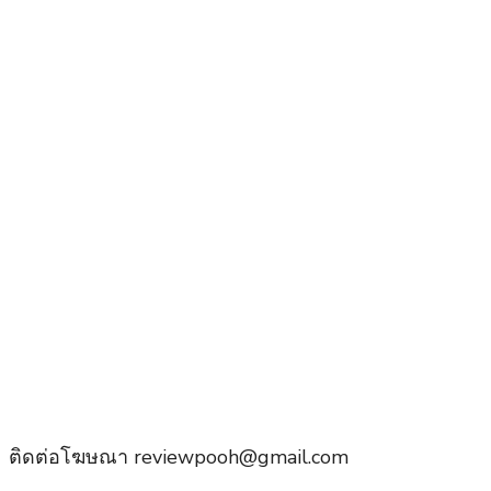
ติดต่อโฆษณา reviewpooh@gmail.com