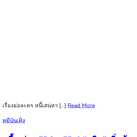
เรื่องย่อละคร หนี้เสน่หา […]
Read More
Posted
หมีบันเทิง
on