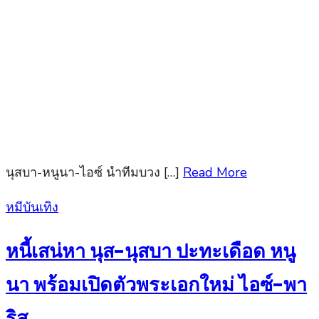
นุสบา-หนูนา-ไอซ์ นำทีมบวง […]
Read More
Posted
หมีบันเทิง
on
หนี้เสน่หา นุส-นุสบา ปะทะเดือด หนู
นา พร้อมเปิดตัวพระเอกใหม่ ไอซ์-พา
ริส