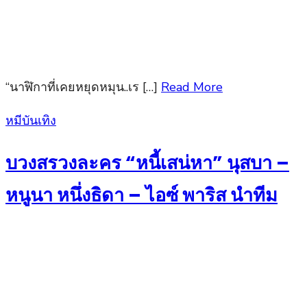
“นาฬิกาที่เคยหยุดหมุน..เร […]
Read More
Posted
หมีบันเทิง
on
บวงสรวงละคร “หนี้เสน่หา” นุสบา –
หนูนา หนึ่งธิดา – ไอซ์ พาริส นำทีม