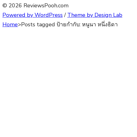
© 2026 ReviewsPooh.com
Powered by WordPress
/
Theme by Design Lab
Home
>
Posts tagged
ป้ายกำกับ:
หนูนา หนึ่งธิดา