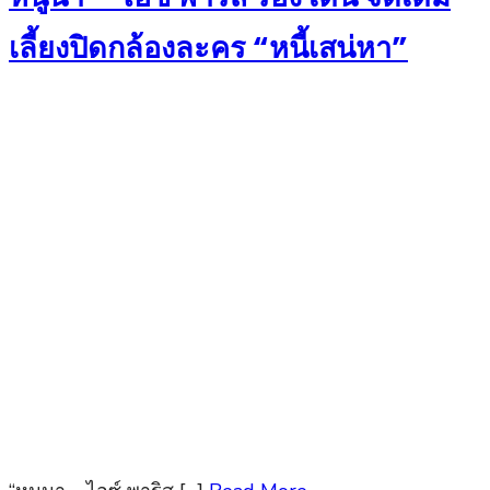
เลี้ยงปิดกล้องละคร “หนี้เสน่หา”