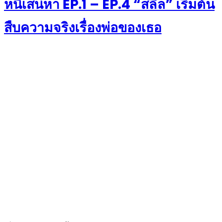
หนี้เสน่หา EP.1 – EP.4 “สลิล” เริ่มต้น
สืบความจริงเรื่องพ่อของเธอ