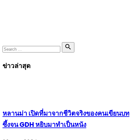
Search

Search
for:
ข่าวล่าสุด
หลานม่า เปิดที่มาจากชีวิตจริงของคนเขียนบท
ซึ้งจน GDH หยิบมาทำเป็นหนัง