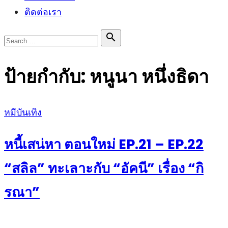
ติดต่อเรา
Search

Search
for:
ป้ายกำกับ:
หนูนา หนึ่งธิดา
Posted
หมีบันเทิง
on
หนี้เสน่หา ตอนใหม่ EP.21 – EP.22
“สลิล” ทะเลาะกับ “อัคนี” เรื่อง “กิ
รณา”