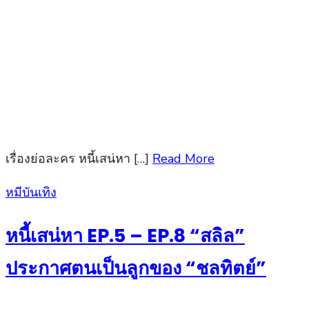
เรื่องย่อละคร หนี้เสน่หา […]
Read More
Posted
หมีบันเทิง
on
หนี้เสน่หา EP.5 – EP.8 “สลิล”
ประกาศตนเป็นลูกของ “ชลทิตย์”