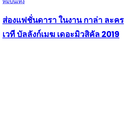
Posted
หมีบันเทิง
on
ส่องแฟชั่นดารา ในงาน กาล่า ละคร
เวที บัลลังก์เมฆ เดอะมิวสิคัล 2019