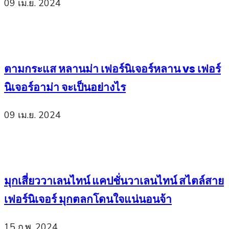
09 เม.ย. 2024
ตามกระแส หลานม่า เฟอร์นิเจอร์หลาน vs เฟอร์
นิเจอร์อาม่า จะเป็นอย่างไร
09 เม.ย. 2024
มุกเสี่ยววาเลนไทน์ แคปชั่นวาเลนไทน์ สไตล์สาย
เฟอร์นิเจอร์ มุกตลกโดนใจแน่นอนจ้า
15 ก.พ. 2024