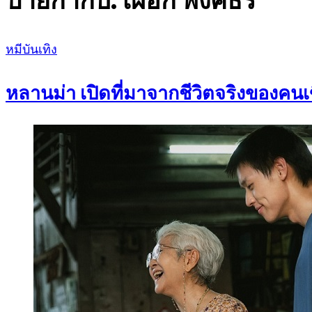
ป้ายกำกับ:
เผือก พงศธร
Posted
หมีบันเทิง
on
หลานม่า เปิดที่มาจากชีวิตจริงของคน