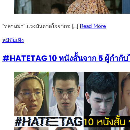
“หลานม่า” แรงบันดาลใจจากช […]
Read More
Posted
หมีบันเทิง
on
#HATETAG 10 หนังสั้นจาก 5 ผู้กำกั