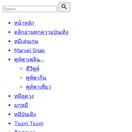
Skip
Search

Search
to
for:
หน้าหลัก
content
คลิกอ่านทุกความบันเทิง
หมีเล่นเกม
Marvel Snap
พูห์พาเพลิน
Show
ทีวีพูห์
sub
menu
พูห์พากิน
พูห์พาเที่ยว
หมีดูดวง
มุกหมี
หมีบันเทิง
Tsum Tsum