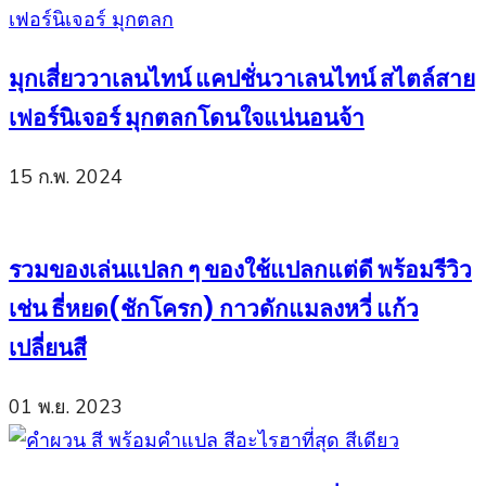
มุกเสี่ยววาเลนไทน์ แคปชั่นวาเลนไทน์ สไตล์สาย
เฟอร์นิเจอร์ มุกตลกโดนใจแน่นอนจ้า
15 ก.พ. 2024
รวมของเล่นแปลก ๆ ของใช้แปลกแต่ดี พร้อมรีวิว
เช่น ธี่หยด(ชักโครก) กาวดักแมลงหวี่ แก้ว
เปลี่ยนสี
01 พ.ย. 2023