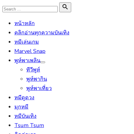
Skip
Search

Search
to
for:
หน้าหลัก
content
คลิกอ่านทุกความบันเทิง
หมีเล่นเกม
Marvel Snap
พูห์พาเพลิน
Show
ทีวีพูห์
sub
menu
พูห์พากิน
พูห์พาเที่ยว
หมีดูดวง
มุกหมี
หมีบันเทิง
Tsum Tsum