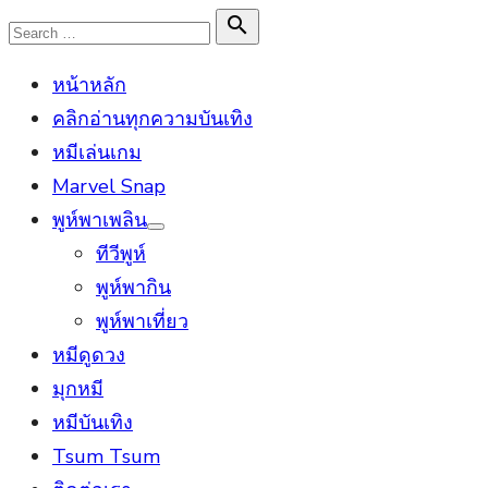
Skip
Search

Search
to
for:
หน้าหลัก
content
คลิกอ่านทุกความบันเทิง
หมีเล่นเกม
Marvel Snap
พูห์พาเพลิน
Show
ทีวีพูห์
sub
menu
พูห์พากิน
พูห์พาเที่ยว
หมีดูดวง
มุกหมี
หมีบันเทิง
Tsum Tsum