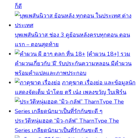
ก็ดี
บุพเพสันนิวาส ช่อง 3 ดูย้อนหลังครบทุกตอน ตอน
แรก – ตอนสุดท้าย
[คําผวน 18+] รวม
คำผวนเกี่ยวกับ ‘ผี’ รับประกันความหลอน มีคำผวน
พร้อมคำแปลและภาพประกอบ
ภาตุฆาต เรื่องย่อ และข้อมูลนัก
แสดงจัดเต็ม นำโดย ตรี เน๋ง เพลงขวัญ ใบเฟิร์น
ประวัติหนุ่มฮอต “มิว-กลัฟ” TharnType The
Series เกลียดนักมาเป็นที่รักกันซะดี ๆ