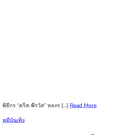
พิธีกร “คริส-พีรวัส” หลงร […]
Read More
Posted
หมีบันเทิง
on