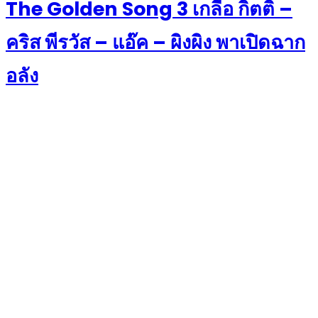
The Golden Song 3 เกลือ กิตติ –
คริส พีรวัส – แอ๊ค – ผิงผิง พาเปิดฉาก
อลัง