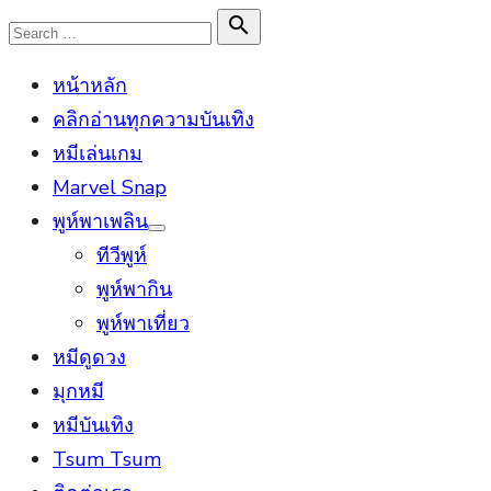
Skip
Search

Search
to
for:
หน้าหลัก
content
คลิกอ่านทุกความบันเทิง
หมีเล่นเกม
Marvel Snap
พูห์พาเพลิน
Show
ทีวีพูห์
sub
menu
พูห์พากิน
พูห์พาเที่ยว
หมีดูดวง
มุกหมี
หมีบันเทิง
Tsum Tsum