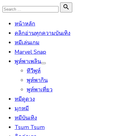
Skip
Search

Search
to
for:
หน้าหลัก
content
คลิกอ่านทุกความบันเทิง
หมีเล่นเกม
Marvel Snap
พูห์พาเพลิน
Show
ทีวีพูห์
sub
menu
พูห์พากิน
พูห์พาเที่ยว
หมีดูดวง
มุกหมี
หมีบันเทิง
Tsum Tsum