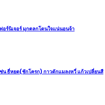
เฟอร์นิเจอร์ มุกตลกโดนใจแน่นอนจ้า
่น ธี่หยด(ชักโครก) กาวดักแมลงหวี่ แก้วเปลี่ยนสี