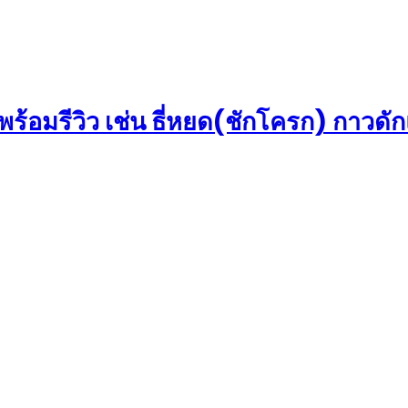
อมรีวิว เช่น ธี่หยด(ชักโครก) กาวดักแม