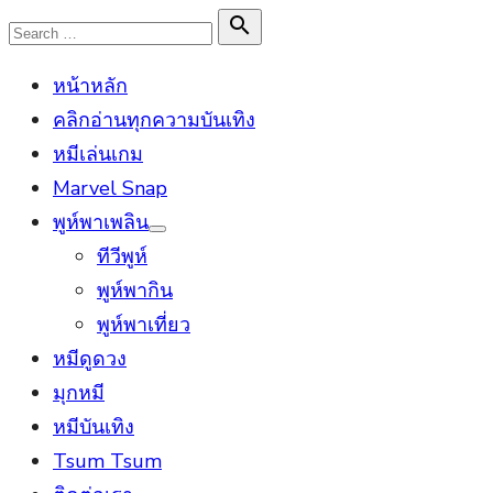
Skip
Search

Search
to
for:
หน้าหลัก
content
คลิกอ่านทุกความบันเทิง
หมีเล่นเกม
Marvel Snap
พูห์พาเพลิน
Show
ทีวีพูห์
sub
menu
พูห์พากิน
พูห์พาเที่ยว
หมีดูดวง
มุกหมี
หมีบันเทิง
Tsum Tsum