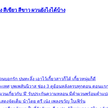
 สีเขียว สีขาว ผวนยังไงได้บ้าง
บอกรัก ปนทะลึ่ง เอาไว้เกี้ยวสาวก็ได้ เกี้ยวหนุ่มก็ดี
บุพเพสันนิวาส ช่อง 3 ดูย้อนหลังครบทุกตอน ตอนแร
ผวนเกี่ยวกับ ‘ผี’ รับประกันความหลอน มีคำผวนพร้อมค
แสดงจัดเต็ม นำโดย ตรี เน๋ง เพลงขวัญ ใบเฟิร์น