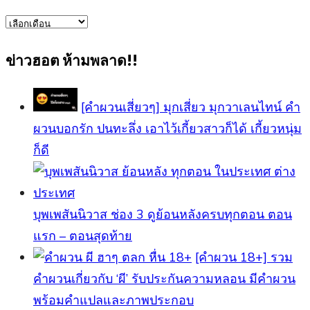
ข่าว
ทั้งหมด
ข่าวฮอต ห้ามพลาด!!
[คำผวนเสี่ยวๆ] มุกเสี่ยว มุกวาเลนไทน์ คำ
ผวนบอกรัก ปนทะลึ่ง เอาไว้เกี้ยวสาวก็ได้ เกี้ยวหนุ่ม
ก็ดี
บุพเพสันนิวาส ช่อง 3 ดูย้อนหลังครบทุกตอน ตอน
แรก – ตอนสุดท้าย
[คําผวน 18+] รวม
คำผวนเกี่ยวกับ ‘ผี’ รับประกันความหลอน มีคำผวน
พร้อมคำแปลและภาพประกอบ