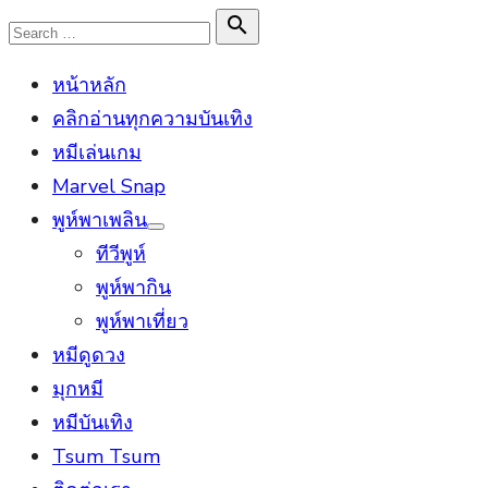
Skip
Search

Search
to
for:
หน้าหลัก
content
คลิกอ่านทุกความบันเทิง
หมีเล่นเกม
Marvel Snap
พูห์พาเพลิน
Show
ทีวีพูห์
sub
menu
พูห์พากิน
พูห์พาเที่ยว
หมีดูดวง
มุกหมี
หมีบันเทิง
Tsum Tsum