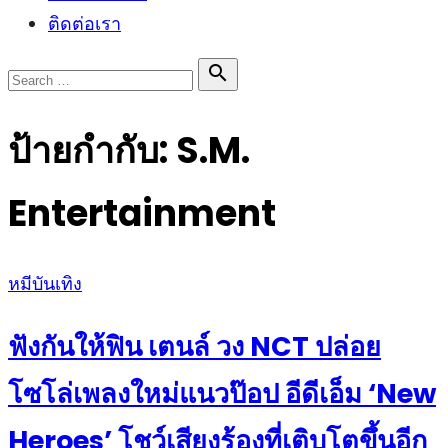
ติดต่อเรา
Search

Search
for:
ป้ายกำกับ:
S.M.
Entertainment
Posted
หมีบันเทิง
on
ฟังกันให้ฟิน เตนล์ วง NCT ปล่อย
โซโล่เพลงใหม่แนวป๊อป อีดีเอ็ม ‘New
Heroes’ โชว์เสียงร้องที่เติบโตขึ้นอีก