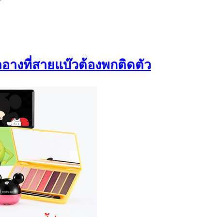
P
างที่สายแบ๊วต้องพกติดตัว