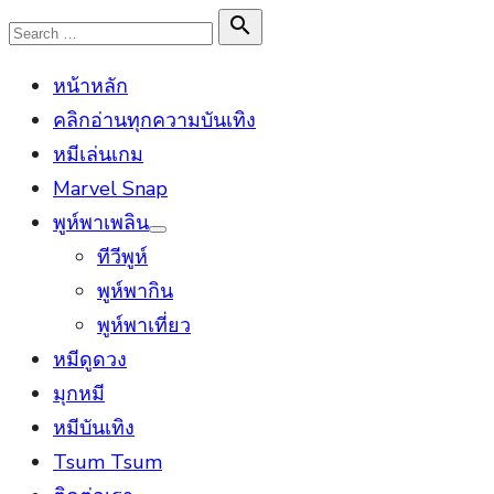
Skip
Search

Search
to
for:
หน้าหลัก
content
คลิกอ่านทุกความบันเทิง
หมีเล่นเกม
Marvel Snap
พูห์พาเพลิน
Show
ทีวีพูห์
sub
menu
พูห์พากิน
พูห์พาเที่ยว
หมีดูดวง
มุกหมี
หมีบันเทิง
Tsum Tsum