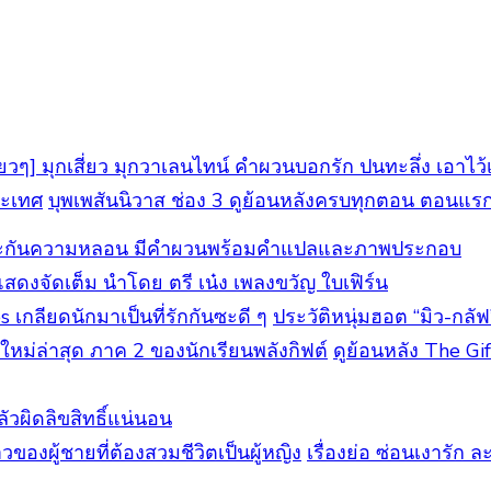
ยวๆ] มุกเสี่ยว มุกวาเลนไทน์ คำผวนบอกรัก ปนทะลึ่ง เอาไว้เกี้
บุพเพสันนิวาส ช่อง 3 ดูย้อนหลังครบทุกตอน ตอนแร
รับประกันความหลอน มีคำผวนพร้อมคำแปลและภาพประกอบ
แสดงจัดเต็ม นำโดย ตรี เน๋ง เพลงขวัญ ใบเฟิร์น
ประวัติหนุ่มฮอต “มิว-กลั
ดูย้อนหลัง The Gi
ัวผิดลิขสิทธิ์แน่นอน
เรื่องย่อ ซ่อนเงารัก 