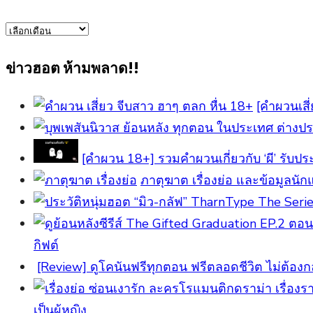
ข่าว
ทั้งหมด
ข่าวฮอต ห้ามพลาด!!
[คำผวนเสี่
[คําผวน 18+] รวมคำผวนเกี่ยวกับ ‘ผี’ 
ภาตุฆาต เรื่องย่อ และข้อมูลนัก
กิฟต์
[Review] ดูโคนันฟรีทุกตอน ฟรีตลอดชีวิต ไม่ต้องกล
เป็นผู้หญิง