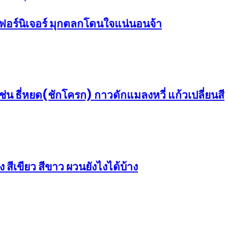
เฟอร์นิเจอร์ มุกตลกโดนใจแน่นอนจ้า
่น ธี่หยด(ชักโครก) กาวดักแมลงหวี่ แก้วเปลี่ยนสี
 สีเขียว สีขาว ผวนยังไงได้บ้าง