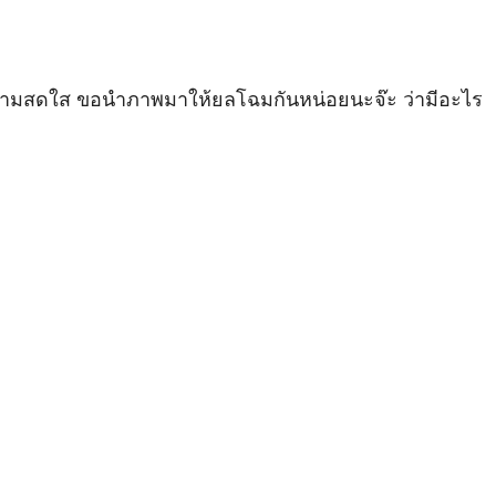
ความสดใส ขอนำภาพมาให้ยลโฉมกันหน่อยนะจ๊ะ ว่ามีอะไร