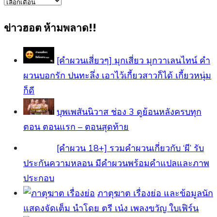
ข่าว
ทั้งหมด
ข่าวฮอต ห้ามพลาด!!
[คำผวนเสี่ยวๆ] มุกเสี่ยว มุกวาเลนไทน์ คำ
ผวนบอกรัก ปนทะลึ่ง เอาไว้เกี้ยวสาวก็ได้ เกี้ยวหนุ่ม
ก็ดี
บุพเพสันนิวาส ช่อง 3 ดูย้อนหลังครบทุก
ตอน ตอนแรก – ตอนสุดท้าย
[คําผวน 18+] รวมคำผวนเกี่ยวกับ ‘ผี’ รับ
ประกันความหลอน มีคำผวนพร้อมคำแปลและภาพ
ประกอบ
ภาตุฆาต เรื่องย่อ และข้อมูลนัก
แสดงจัดเต็ม นำโดย ตรี เน๋ง เพลงขวัญ ใบเฟิร์น