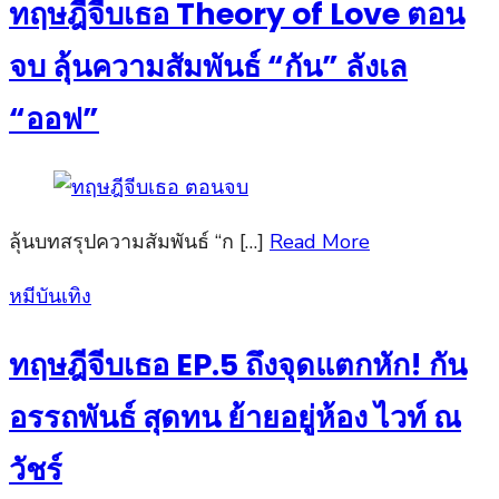
ทฤษฎีจีบเธอ Theory of Love ตอน
จบ ลุ้นความสัมพันธ์ “กัน” ลังเล
“ออฟ”
ลุ้นบทสรุปความสัมพันธ์ “ก […]
Read More
Posted
หมีบันเทิง
on
ทฤษฎีจีบเธอ EP.5 ถึงจุดแตกหัก! กัน
อรรถพันธ์ สุดทน ย้ายอยู่ห้อง ไวท์ ณ
วัชร์