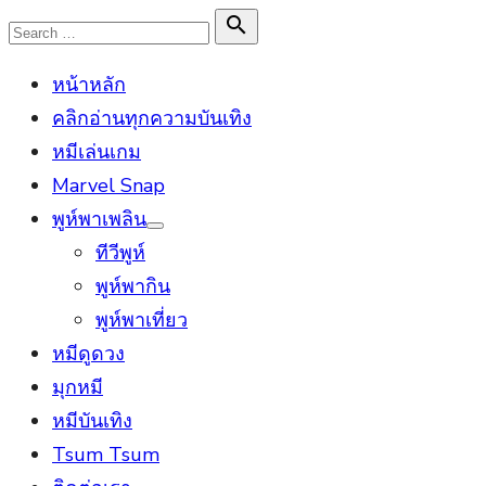
Skip
Search

Search
to
for:
หน้าหลัก
content
คลิกอ่านทุกความบันเทิง
หมีเล่นเกม
Marvel Snap
พูห์พาเพลิน
Show
ทีวีพูห์
sub
menu
พูห์พากิน
พูห์พาเที่ยว
หมีดูดวง
มุกหมี
หมีบันเทิง
Tsum Tsum