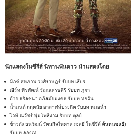
นักแสดงในซีรีส์ นิทานพันดาว นำแสดงโดย
มิกซ์ สหภาพ วงศ์ราษฎร์ รับบท เธียร
เอิร์ท พิรพัฒน์ วัฒนเศรษสิริ รับบท ภูผา
อ้าย สรัลชนา อภิสมัยมงคล รับบท ทอฝัน
น้ำมนต์ กฤตนัย อาสาฬห์ประกิต รับบท หมอน้ำ
ไวท์ ณวัชร์ พุ่มโพธิงาม รับบท ตุลย์
ข้าวตัง ธนวัฒน์ รัตนกิจไพศาล (ชลธี ในซีรีส์
ต้นหนชลธี
)
รับบท ลองเท