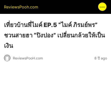
ReviewsPooh.com
เที่ยวบ้านพี่ไมค์ EP.5 “ไมค์ ภิรมย์พร”
ชวนสายฮา “ปิงปอง” เปลี่ยนกล้วยให้เป็น
เงิน
ReviewsPooH.com
8 ปี ago