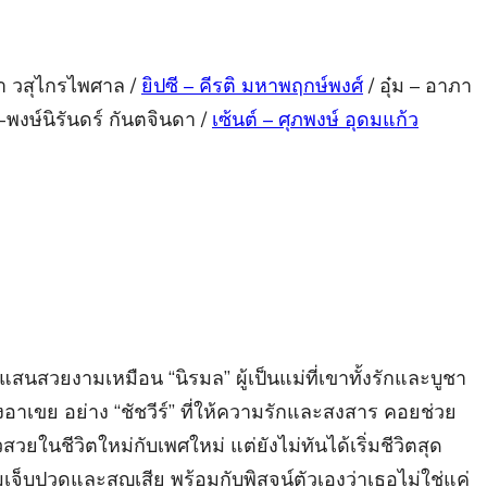
ยา วสุไกรไพศาล /
ยิปซี – คีรติ มหาพฤกษ์พงศ์
/ อุ๋ม – อาภา
ุ๊ค-พงษ์นิรันดร์ กันตจินดา /
เซ้นต์ – ศุภพงษ์ อุดมแก้ว
แสนสวยงามเหมือน “นิรมล” ผู้เป็นแม่ที่เขาทั้งรักและบูชา
ียงอาเขย อย่าง “ชัชวีร์” ที่ให้ความรักและสงสาร คอยช่วย
ยในชีวิตใหม่กับเพศใหม่ แต่ยังไม่ทันได้เริ่มชีวิตสุด
เจ็บปวดและสูญเสีย พร้อมกับพิสูจน์ตัวเองว่าเธอไม่ใช่แค่