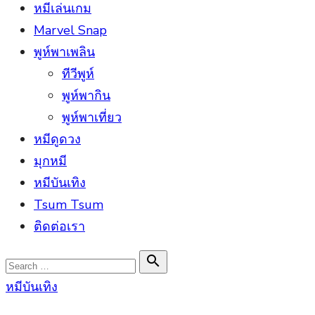
หมีเล่นเกม
Marvel Snap
พูห์พาเพลิน
ทีวีพูห์
พูห์พากิน
พูห์พาเที่ยว
หมีดูดวง
มุกหมี
หมีบันเทิง
Tsum Tsum
ติดต่อเรา
Search

Search
for:
หมีบันเทิง