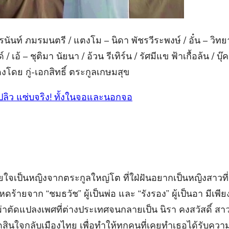
ันท์ ภมรมนตรี / แตงโม – นิดา พัชรวีระพงษ์ / อั๋น – วิท
/ เอ้ – ชุติมา นัยนา / อ้วน รีเทิร์น / รัศมีแข ฟ้าเกื้อล้น / บ
โดย กู่-เอกสิทธิ์ ตระกูลเกษมสุข
ปลิดปลิว แซ่บจริง! ทั้งในจอและนอกจอ
ายใจเป็นหญิงจากตระกูลใหญ่โต ที่ใฝ่ฝันอยากเป็นหญิงสาวที่
โหดร้ายจาก “ชมธวัช” ผู้เป็นพ่อ และ “รังรอง” ผู้เป็นอา มีเพ
่าตัดแปลงเพศที่ต่างประเทศจนกลายเป็น นิรา คงสวัสดิ์ สาวสว
ดสินใจกลับเมืองไทย เพื่อทำให้ทุกคนที่เคยทำเธอได้รับความ