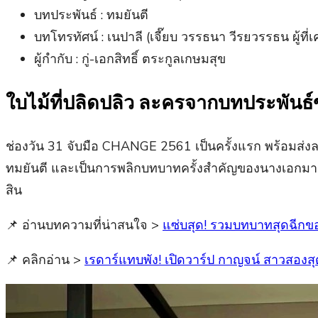
บทประพันธ์ : ทมยันตี
บทโทรทัศน์ : เนปาลี (เจี๊ยบ วรรธนา วีรยวรรธน ผู้ท
ผู้กำกับ : กู่-เอกสิทธิ์ ตระกูลเกษมสุข
ใบไม้ที่ปลิดปลิว ละครจากบทประพันธ์
ช่องวัน 31 จับมือ CHANGE 2561 เป็นครั้งแรก พร้อมส่ง
ทมยันตี และเป็นการพลิกบทบาทครั้งสำคัญของนางเอกมา
สิน
📌 อ่านบทความที่น่าสนใจ >
แซ่บสุด! รวมบทบาทสุดฉีกของ 
📌 คลิกอ่าน >
เรดาร์แทบพัง! เปิดวาร์ป กาญจน์ สาวสองสุด