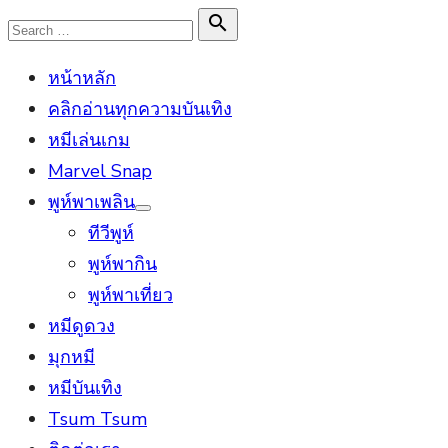
Skip
Search

Search
to
for:
หน้าหลัก
content
คลิกอ่านทุกความบันเทิง
หมีเล่นเกม
Marvel Snap
พูห์พาเพลิน
Show
ทีวีพูห์
sub
menu
พูห์พากิน
พูห์พาเที่ยว
หมีดูดวง
มุกหมี
หมีบันเทิง
Tsum Tsum