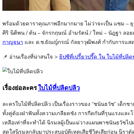
พร้อมด้วยดาราคุณภาพอีกมากมาย ไม่ว่าจะเป็น แซม – ยุรน
ศิริ นิติพน / ต้น – จักรกฤษณ์ อำมรัตน์ / ใหม่ – นัฎฐา ลอยด์ 
กาญจนา
และ ด.ช.ธัณญ์กรณ์ กัลยาวุฒิพงศ์ กำกับการแสดง
📌 อ่านเรื่องที่น่าสนใจ >
ยิปซีที่เปรี้ยวปรี๊ด ใน ใบไม้ที่
เรื่องย่อละคร
ใบไม้ที่ปลิดปลิว
ละครใบไม้ที่ปลิดปลิว เป็นเรื่องราวของ “ชนันธวัช” เด็กช
ทั้งคู่ต้องฝ่าฟันทั้งความเกลียดชัง การกีดกันที่รุนแรงและ
เหลือเท่าที่จะทำได้ นิรมลผู้เป็นแม่วางแผนพาชนันธวัชไปผ
สดใสนิรมลกลับมาประสบอุบัติเหตุเสียชีวิตเสียก่อน นิราตั