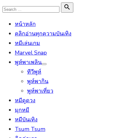
Skip
Search

Search
to
for:
หน้าหลัก
content
คลิกอ่านทุกความบันเทิง
หมีเล่นเกม
Marvel Snap
พูห์พาเพลิน
Show
ทีวีพูห์
sub
menu
พูห์พากิน
พูห์พาเที่ยว
หมีดูดวง
มุกหมี
หมีบันเทิง
Tsum Tsum