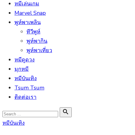
หมีเล่นเกม
Marvel Snap
พูห์พาเพลิน
ทีวีพูห์
พูห์พากิน
พูห์พาเที่ยว
หมีดูดวง
มุกหมี
หมีบันเทิง
Tsum Tsum
ติดต่อเรา
Search

Search
for:
หมีบันเทิง