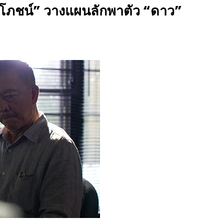
สมโภชน์” วางแผนลักพาตัว “ดาว”