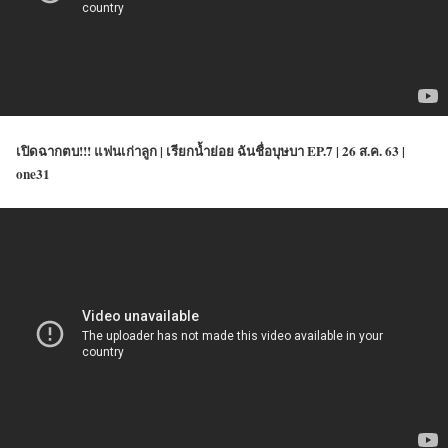
เปิดฉากตบ!!! แฟนเก่าลูก | เรียกน้ำย่อย ฉันชื่อบุษบา EP.7 | 26 ส.ค. 63 |
one31