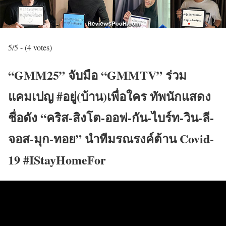
5/5 - (4 votes)
“GMM25” จับมือ “GMMTV” ร่วม
แคมเปญ #อยู่(บ้าน)เพื่อใคร ทัพนักแสดง
ชื่อดัง “คริส-สิงโต-ออฟ-กัน-ไบร์ท-วิน-ลี-
จอส-มุก-ทอย” นำทีมรณรงค์ต้าน Covid-
19 #IStayHomeFor