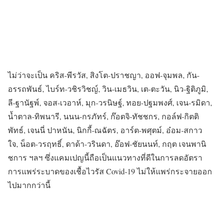
ไม่ว่าจะเป็น คริส-พีรวัส, สิงโต-ปราชญา, ออฟ-จุมพล, กัน-
อรรถพันธ์, ไบร์ท-วชิรวิชญ์, วิน-เมธวิน, เต-ตะวัน, นิว-ฐิติภูมิ,
ลี-ฐานัฐพ์, จอส-เวอาห์, มุก-วรนิษฐ์, ทอย-ปฐมพงศ์, เจน-รมิดา,
น้ำตาล-ทิพนารี, นนน-กรภัทร์, ก๊อตจิ-ทัชชกร, กอล์ฟ-กิตติ
พัทธ์, เจนนี่ ปาหนัน, นิกกี้-ณฉัตร, อาร์ต-พศุตม์, อ๋อม-สกาว
ใจ, น็อต-วรฤทธิ์, ดาด้า-วรินดา, อ๊อฟ-ชัยนนท์, กฤต เจนพานิ
ชการ ฯลฯ ซึ่งแคมเปญนี้ถือเป็นแนวทางที่ดีในการลดอัตรา
การแพร่ระบาดของเชื้อไวรัส Covid-19 ไม่ให้แพร่กระจายออก
ไปมากกว่านี้